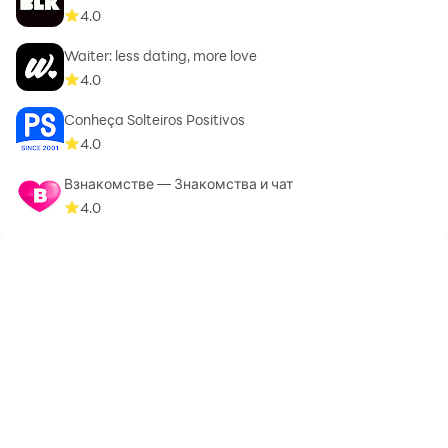
4.0
Waiter: less dating, more love
4.0
Conheça Solteiros Positivos
4.0
Взнакомстве — Знакомства и чат
4.0