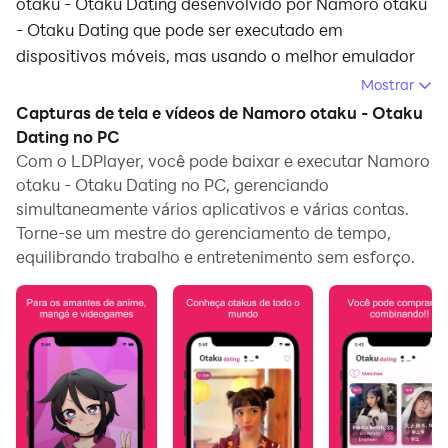
otaku - Otaku Dating desenvolvido por Namoro otaku
- Otaku Dating que pode ser executado em
dispositivos móveis, mas usando o melhor emulador
de Android - LDPlayer, você pode baixar e jogar
Mostrar
Namoro otaku - Otaku Dating no seu computador.
Capturas de tela e vídeos de Namoro otaku - Otaku
Dating no PC
Ao executar Namoro otaku - Otaku Dating no seu
Com o LDPlayer, você pode baixar e executar Namoro
computador, você pode navegar claramente em uma
otaku - Otaku Dating no PC, gerenciando
tela maior, e controlar o aplicativo com o mouse e o
simultaneamente vários aplicativos e várias contas.
teclado é muito mais rápido do que com o teclado de
Torne-se um mestre do gerenciamento de tempo,
toque, e você nunca terá que se preocupar com a
equilibrando trabalho e entretenimento sem esforço.
bateria do seu dispositivo.
Com as funções de múltiplas instâncias e
sincronizador, você pode até executar vários
aplicativos e contas no seu PC.
E a função de transferência de arquivos torna muito
fácil compartilhar imagens, vídeos e arquivos.