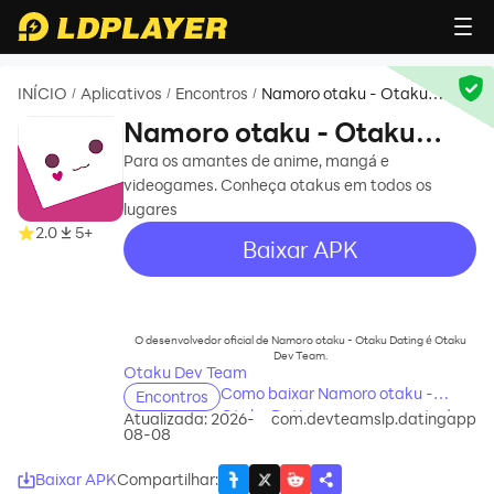
INÍCIO
Aplicativos
Encontros
Namoro otaku - Otaku
/
/
/
Dating
Namoro otaku - Otaku
Dating
Para os amantes de anime, mangá e
videogames. Conheça otakus em todos os
lugares
2.0
5+
Baixar APK
recommend
O desenvolvedor oficial de Namoro otaku - Otaku Dating é Otaku
Dev Team.
Otaku Dev Team
Como baixar Namoro otaku -
Encontros
Otaku Dating no seu computador
Atualizada: 2026-
com.devteamslp.datingapp
08-08
Baixar APK
Compartilhar
: