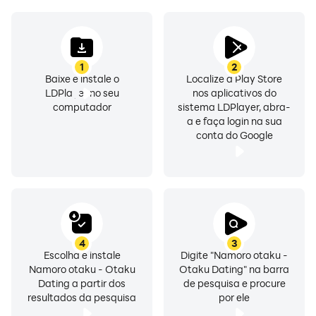
começar a interagir com essa pessoa usando um
“Super Match”.
Espera, O QUE VOCÊ DISSE?
1
2
Um “Super Match” permite que você faça contato com
Baixe e instale o
Localize a Play Store
alguém sem esperar que essa pessoa goste de você,
LDPlayer no seu
nos aplicativos do
mas é preciso ter cuidado e usar esse recurso com
computador
sistema LDPlayer, abra-
a e faça login na sua
sabedoria, pois é um recurso valioso e tem um custo.
conta do Google
Nosso aplicativo ajuda a conectar pessoas de todo o
mundo, você pode encontrar pessoas com gostos
semelhantes e filtrar por distância, idade e sexo.
CONTA GRATIS
4
3
Estes são os benefícios com sua conta gratuita:
Escolha e instale
Digite "Namoro otaku -
Namoro otaku - Otaku
Otaku Dating" na barra
Dating a partir dos
de pesquisa e procure
* Adicione até cinco fotos à sua galeria.
resultados da pesquisa
por ele
* Encontre usuários em sua área.