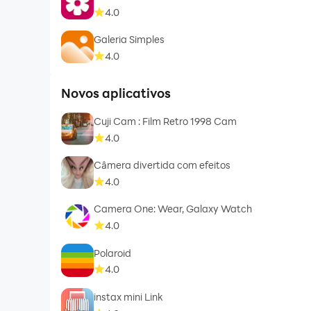
4.0
Galeria Simples
4.0
Novos aplicativos
Cuji Cam : Film Retro 1998 Cam
4.0
Câmera divertida com efeitos
4.0
Camera One: Wear, Galaxy Watch
4.0
Polaroid
4.0
instax mini Link