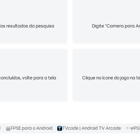
dos resultados da pesquisa
Digite "Camera para An
oncluídos, volte para a tela
Clique no ícone do jogo na t
d
FPSE para o Android
TVcade | Android TV Arcade
ePSX