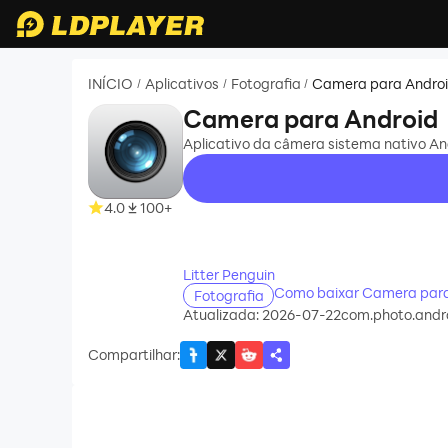
INÍCIO
Aplicativos
Fotografia
Camera para Andro
/
/
/
Camera para Android
Aplicativo da câmera sistema nativo Andr
4.0
100+
recommend
Litter Penguin
Como baixar Camera para
Fotografia
Atualizada: 2026-07-22
com.photo.andr
Compartilhar
: