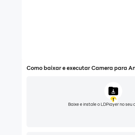
- Configuração de qualidade de imagem
- Configurações de equilíbrio de branco ( incand
- Configurações do modo de tela (ação, Noite, 
- exposição
- Segmentação
- Teclas de volume configuráveis
Embora no mercado atual , existem muitos tipos
capaz de atender a necessidades do usuário. 
Como baixar e executar Camera para An
fornece uma opção adicional.
------------------
Disclaimer:
1
Este aplicativo é baseado no código câmera and
Baixe e instale o LDPlayer no se
código: https://github.com/CyanogenMod/an
Apache Licens : http://www.apache.org/licens