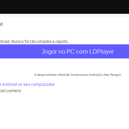
id
oid. Nunca foi tão simples e rápido.
Jogar no PC com LDPlayer
O desenvolvedor oficial de Camera para Android é Litter Penguin.
 Android no seu computador
oid.camera