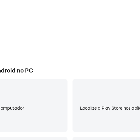
escente , fluorescente , Auto, Luz Diurna, Nublado )
Pôr-do- Play)
 de aplicativos de câmera , mas ainda acho que esse aplica
Sistema nativo android aqui apenas como um complemento p
droid no PC
roid nativa, e licenciado sob a Licença Apache .
u computador
Localize a Play Store nos apl
droid_packages_apps_Camera2
es/LICENSE-2.0.html