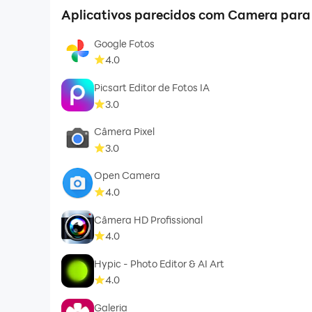
Aplicativos parecidos com Camera para
Google Fotos
4.0
Picsart Editor de Fotos IA
3.0
Câmera Pixel
3.0
Open Camera
4.0
Câmera HD Profissional
4.0
Hypic - Photo Editor & AI Art
4.0
Galeria