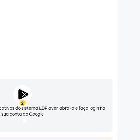
tivo nativo para Android é o mais eficiente e
ara esses dispositivos não são instalados
2
icativos do sistema LDPlayer, abra-a e faça login na
sua conta do Google