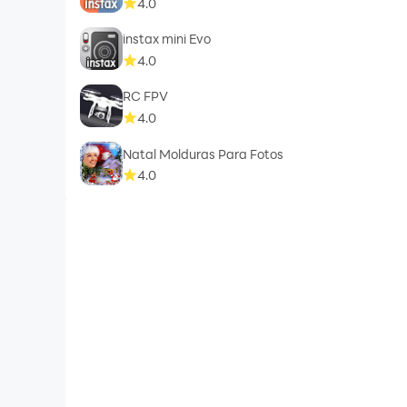
4.0
instax mini Evo
4.0
RC FPV
4.0
Natal Molduras Para Fotos
4.0