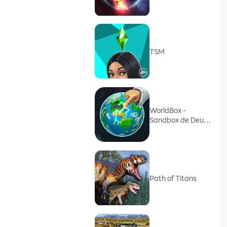
TSM
WorldBox -
Sandbox de Deus
Sim
Path of Titans