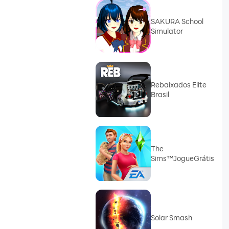
SAKURA School
Simulator
Rebaixados Elite
Brasil
The
Sims™JogueGrátis
Solar Smash