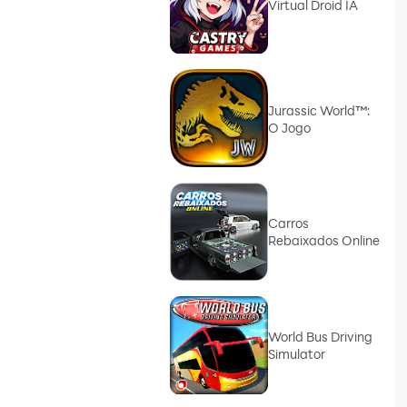
Virtual Droid IA
Jurassic World™:
O Jogo
Carros
Rebaixados Online
World Bus Driving
Simulator