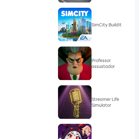
SimCity BuildIt
Professor
assustador
Streamer Life
Simulator