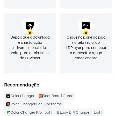
their framerate by an amount depending on your
device.
Note 2: As a safety measure, Color Changer's settings
are disabled on boot if you boot with device upside-
5
6
down.
Depois que o download
Clique no ícone do jogo
e a instalação
na tela inicial do
estiverem concluídos,
LDPlayer para começar
volte para a tela inicial
a aproveitar o jogo
do LDPlayer
emocionante
Recomendação
Color changer
Root Board Game
Voice Changer For Superheros
Color Changer Pro [root]
Easy DPI Changer [Root]