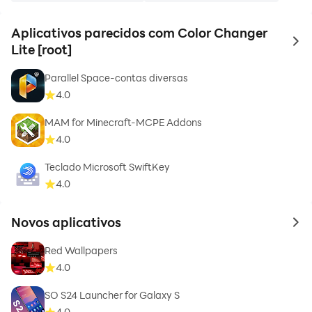
Aplicativos parecidos com Color Changer
to 
Lite [root]
Parallel Space-contas diversas
4.0
MAM for Minecraft-MCPE Addons
4.0
Teclado Microsoft SwiftKey
4.0
Novos aplicativos
to 
Red Wallpapers
4.0
SO S24 Launcher for Galaxy S
4.0