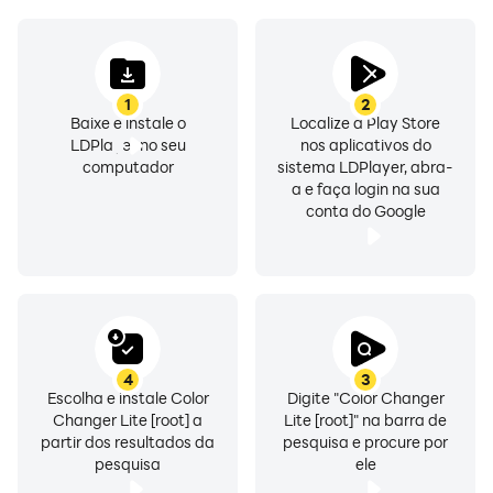
plugin.
The Lite version includes red, green, amber, outdoor
1
2
and inverted color modes, widget support, Tasker
Baixe e instale o
Localize a Play Store
integration, experimental gamma support, and a four-
LDPlayer no seu
nos aplicativos do
day trial of the Pro features.
computador
sistema LDPlayer, abra-
a e faça login na sua
conta do Google
This is NOT an overlay: it completely remaps your
colors in all apps. (May not be compatible with screen
recording and screenshot apps, though.)
The method used for re-coloring is experimental. Use
at your own risk. Try the Lite version before buying the
4
3
Pro version. Do not set to activate on boot until you've
Escolha e instale Color
Digite "Color Changer
Changer Lite [root] a
Lite [root]" na barra de
successfully tested.
partir dos resultados da
pesquisa e procure por
pesquisa
ele
Note 1: Graphically demanding games will likely lower