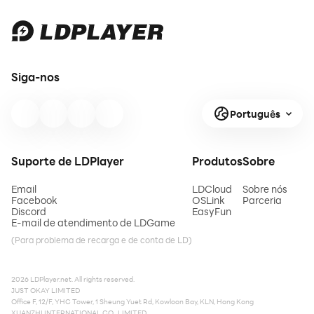
Siga-nos
Português
Suporte de LDPlayer
Produtos
Sobre
Email
LDCloud
Sobre nós
Facebook
OSLink
Parceria
Discord
EasyFun
E-mail de atendimento de LDGame
(Para problema de recarga e de conta de LD)
2026 LDPlayer.net. All rights reserved.
JUST OKAY LIMITED
Office F, 12/F, YHC Tower, 1 Sheung Yuet Rd, Kowloon Bay, KLN, Hong Kong
XUANZHI INTERNATIONAL CO., LIMITED