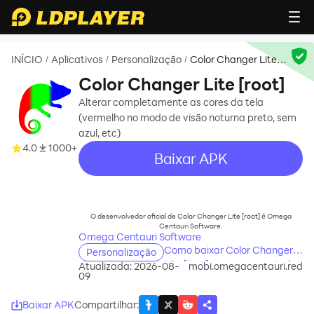
INÍCIO
Aplicativos
Personalização
Color Changer Lite
/
/
/
[root]
Color Changer Lite [root]
Alterar completamente as cores da tela
(vermelho no modo de visão noturna preto, sem
azul, etc)
4.0
1000+
Baixar APK
recommend
O desenvolvedor oficial de Color Changer Lite [root] é Omega
Centauri Software.
Omega Centauri Software
Como baixar Color Changer
Personalização
Lite [root] no seu computador
Atualizada: 2026-08-
mobi.omegacentauri.red
09
Baixar APK
Compartilhar
: