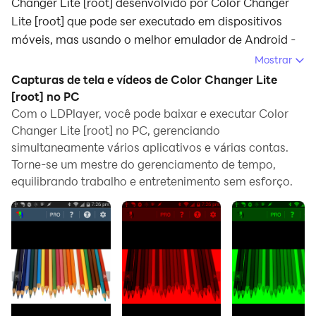
Changer Lite [root] desenvolvido por Color Changer
Lite [root] que pode ser executado em dispositivos
móveis, mas usando o melhor emulador de Android -
LDPlayer, você pode baixar e jogar Color Changer Lite
Mostrar
[root] no seu computador.
Capturas de tela e vídeos de Color Changer Lite
[root] no PC
Ao executar Color Changer Lite [root] no seu
Com o LDPlayer, você pode baixar e executar Color
computador, você pode navegar claramente em uma
Changer Lite [root] no PC, gerenciando
tela maior, e controlar o aplicativo com o mouse e o
simultaneamente vários aplicativos e várias contas.
teclado é muito mais rápido do que com o teclado de
Torne-se um mestre do gerenciamento de tempo,
toque, e você nunca terá que se preocupar com a
equilibrando trabalho e entretenimento sem esforço.
bateria do seu dispositivo.
Com as funções de múltiplas instâncias e
sincronizador, você pode até executar vários
aplicativos e contas no seu PC.
E a função de transferência de arquivos torna muito
fácil compartilhar imagens, vídeos e arquivos.