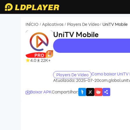
INÍCIO
Aplicativos
Players De Vídeo
UniTV Mobile
/
/
/
UniTV Mobile
recommend
4.0
22K+
Como baixar UniTV 
Players De Vídeo
Atualizada: 2025-07-20
com.global.unit
Baixar APK
Compartilhar
: