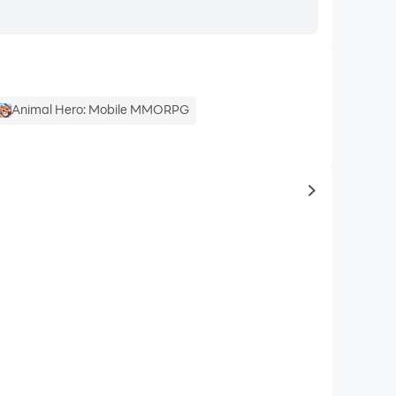
Animal Hero: Mobile MMORPG
to same typ