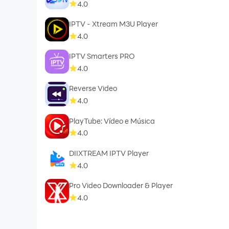
4.0
IPTV - Xtream M3U Player
4.0
IPTV Smarters PRO
4.0
Reverse Video
4.0
PlayTube: Vídeo e Música
4.0
DIIXTREAM IPTV Player
4.0
Pro Video Downloader & Player
4.0