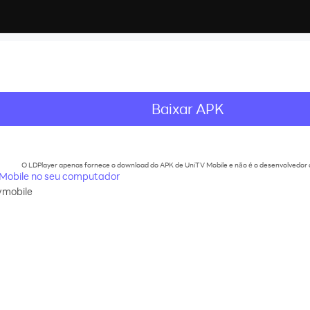
Baixar APK
recommend
O LDPlayer apenas fornece o download do APK de UniTV Mobile e não é o desenvolvedor of
Mobile no seu computador
vmobile