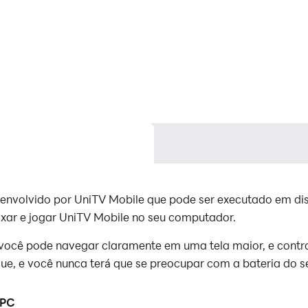
senvolvido por UniTV Mobile que pode ser executado em di
xar e jogar UniTV Mobile no seu computador.
ocê pode navegar claramente em uma tela maior, e control
e, e você nunca terá que se preocupar com a bateria do se
nizador, você pode até executar vários aplicativos e conta
 PC