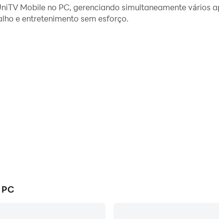
niTV Mobile no PC, gerenciando simultaneamente vários ap
uito fácil compartilhar imagens, vídeos e arquivos.
lho e entretenimento sem esforço.
rute da tela grande e da alta qualidade do PC!
o PC