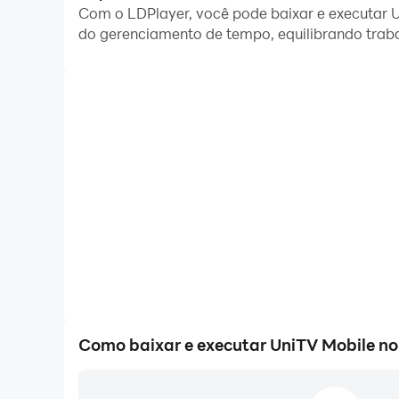
Com o LDPlayer, você pode baixar e executar U
E a função de transferência de arquivos torna m
do gerenciamento de tempo, equilibrando traba
Baixe UniTV Mobile e execute-o no seu PC. Desf
Reprodutor para clientes UNIT
Como baixar e executar UniTV Mobile n