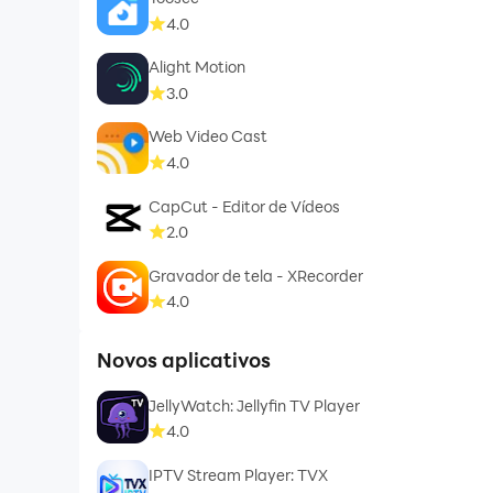
4.0
Alight Motion
3.0
Web Video Cast
4.0
CapCut - Editor de Vídeos
2.0
Gravador de tela - XRecorder
4.0
Novos aplicativos
JellyWatch: Jellyfin TV Player
4.0
IPTV Stream Player: TVX