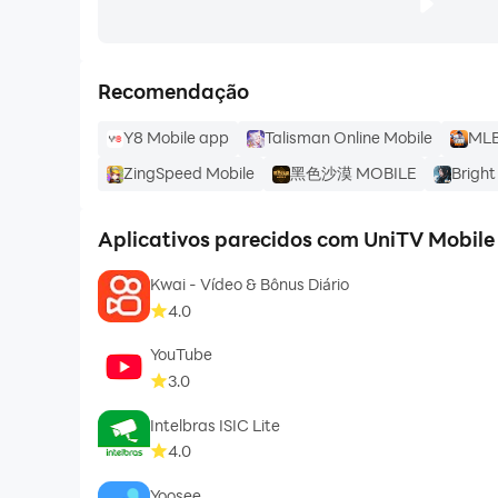
Recomendação
Y8 Mobile app
Talisman Online Mobile
MLB
ZingSpeed Mobile
黑色沙漠 MOBILE
Brigh
Aplicativos parecidos com UniTV Mobile
Kwai - Vídeo & Bônus Diário
4.0
YouTube
3.0
Intelbras ISIC Lite
4.0
Yoosee