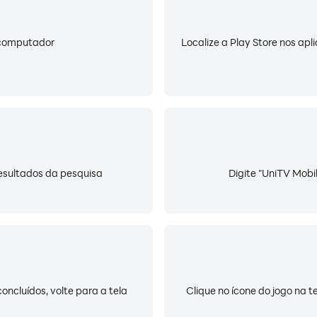
u computador
Localize a Play Store nos apl
 resultados da pesquisa
Digite "UniTV Mobil
oncluídos, volte para a tela
Clique no ícone do jogo na t