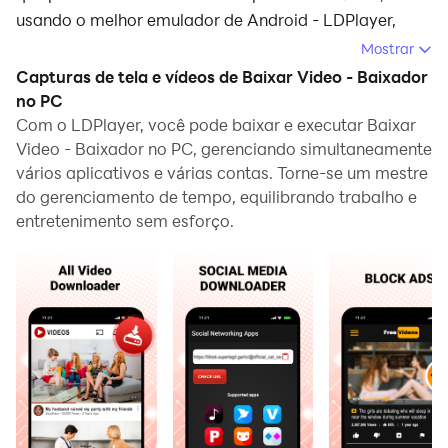
usando o melhor emulador de Android - LDPlayer,
você pode baixar e jogar Baixar Video - Baixador no
Mostrar
seu computador.
Capturas de tela e vídeos de Baixar Video - Baixador
no PC
Ao executar Baixar Video - Baixador no seu
Com o LDPlayer, você pode baixar e executar Baixar
computador, você pode navegar claramente em uma
Video - Baixador no PC, gerenciando simultaneamente
tela maior, e controlar o aplicativo com o mouse e o
vários aplicativos e várias contas. Torne-se um mestre
teclado é muito mais rápido do que com o teclado de
do gerenciamento de tempo, equilibrando trabalho e
toque, e você nunca terá que se preocupar com a
entretenimento sem esforço.
bateria do seu dispositivo.
Com as funções de múltiplas instâncias e
sincronizador, você pode até executar vários
aplicativos e contas no seu PC.
E a função de transferência de arquivos torna muito
fácil compartilhar imagens, vídeos e arquivos.
Baixe Baixar Video - Baixador e execute-o no seu PC.