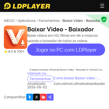
INÍCIO
Aplicativos
Ferramentas
Baixar Video - Baixador
/
/
/
Baixar Video - Baixador
Baixe vídeos em HD, filmes em 4K e músicas
usando o baixador de todos os videos.
Jogar no PC com LDPlayer
4.0
100+
recommend
O desenvolvedor oficial de Baixar Video - Baixador é Vidmark Inc..
Vidmark Inc.
Como baixar Baixar Video -
Ferramentas
Baixador no seu computador
Atualizada:
com.vidmat.allvideodownloader
2026-05-02
Compartilhar
: