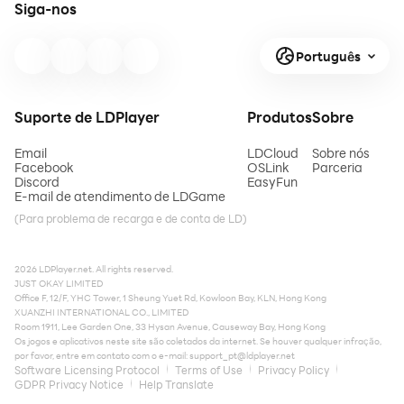
Siga-nos
Português
Suporte de LDPlayer
Produtos
Sobre
Email
LDCloud
Sobre nós
Facebook
OSLink
Parceria
Discord
EasyFun
E-mail de atendimento de LDGame
(Para problema de recarga e de conta de LD)
2026 LDPlayer.net. All rights reserved.
JUST OKAY LIMITED
Office F, 12/F, YHC Tower, 1 Sheung Yuet Rd, Kowloon Bay, KLN, Hong Kong
XUANZHI INTERNATIONAL CO., LIMITED
Room 1911, Lee Garden One, 33 Hysan Avenue, Causeway Bay, Hong Kong
Os jogos e aplicativos neste site são coletados da internet. Se houver qualquer infração,
por favor, entre em contato com o e-mail:
support_pt@ldplayer.net
Software Licensing Protocol
Terms of Use
Privacy Policy
GDPR Privacy Notice
Help Translate