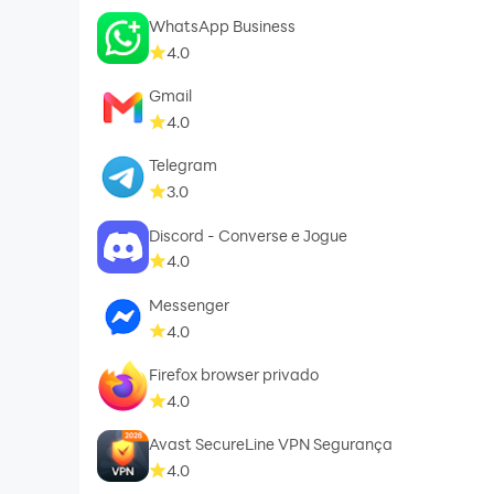
WhatsApp Business
4.0
Gmail
4.0
Telegram
3.0
Discord - Converse e Jogue
4.0
Messenger
4.0
Firefox browser privado
4.0
Avast SecureLine VPN Segurança
4.0