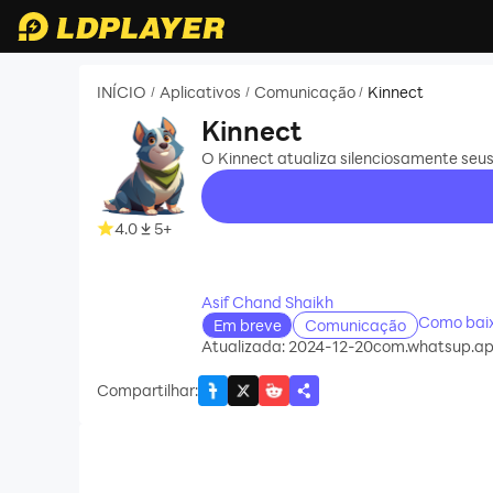
INÍCIO
Aplicativos
Comunicação
Kinnect
/
/
/
Kinnect
O Kinnect atualiza silenciosamente seu
4.0
5+
recommend
Asif Chand Shaikh
Como baix
Em breve
Comunicação
Atualizada: 2024-12-20
com.whatsup.a
Compartilhar
: