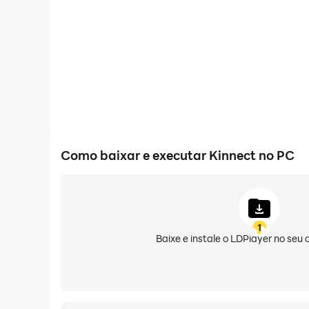
preocupar. Este recurso é particularmente úti
mais eficaz, já que todas as atividades são exi
Além disso, o *Kinnect* permite que você comp
privadas e visíveis apenas para aqueles que v
O aplicativo é mais do que apenas uma ferram
fotos contextuais às atividades, transforman
aleatoriamente em seu telefone, você pode adi
Como baixar e executar Kinnect no PC
memórias mais tarde. No futuro, poderemos até
estar fazendo, mesmo que não tenha atualizado
No geral, o Kinnect foi projetado para tornar
1
compartilhar suas atividades e disponibilidad
Baixe e instale o LDPlayer no se
significativa, mas não intrusiva. Esteja você 
interrompidas, o *Kinnect* ajuda você a mante