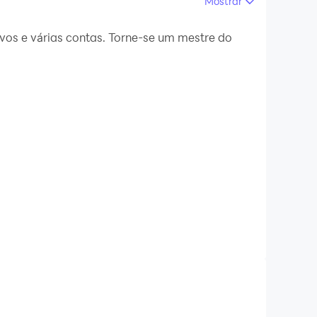
Mostrar
s no seu PC.
vos e várias contas. Torne-se um mestre do
ectado sem esforço com seus entes queridos. No
 quando alguém está disponível. O *Kinnect*
nformando-as sobre o que você está fazendo e
programação para você, é uma linha do tempo
idades como trabalhar, dirigir, participar de
e informados sobre o que você está fazendo e
querido ligar ou enviar uma mensagem para você
cupado em uma reunião ou dirigindo, sem se