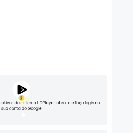
s a planejar chamadas ou interações de forma
 que você escolher. Suas atualizações são
gurança sobre suas informações compartilhadas.
oderão permitir que os usuários adicionem
r exemplo, em vez de armazenar fotos
u viagem, facilitando a lembrança dessas
queridos possam ter uma ideia do que você pode
stresse. Ao fornecer uma maneira fácil de
2
ocê a permanecer conectado de uma forma
icativos do sistema LDPlayer, abra-a e faça login na
sua conta do Google
r ou simplesmente evitando chamadas