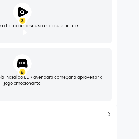
3
 na barra de pesquisa e procure por ele
6
ela inicial do LDPlayer para começar a aproveitar o
jogo emocionante
to same typ