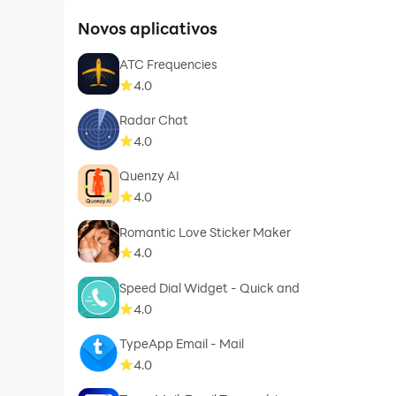
Novos aplicativos
ATC Frequencies
4.0
Radar Chat
4.0
Quenzy AI
4.0
Romantic Love Sticker Maker
4.0
Speed Dial Widget - Quick and
4.0
TypeApp Email - Mail
4.0