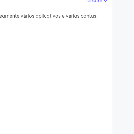
Mostrar
s no seu PC.
amente vários aplicativos e várias contas.
o PC!
i você sempre pode encontrar pessoas legais
e diferentes recursos interativos online. A
 recursos do Litmatch.
po, você sempre encontrará um lugar que
aixos, sempre há amigos no Litmatch que podem