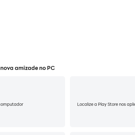
s.
rsidade e Apreciamos as Diferenças
uras e positivas. É por isso que sempre prometemos uma c
essão. Não toleramos comportamentos inadequados ou gr
IS ✨ ✨ ✨
NECTAR!
a nova amizade no PC
em tempo real por texto. Crie uma nova conexão assim q
Z!
ecerem melhor.
u computador
Localize a Play Store nos apl
RESENTES!
crofone em uma sala de festa. Receba apoio caloroso e pr
NDO!