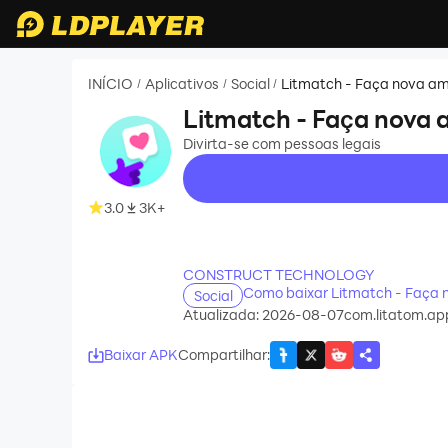
INÍCIO
Aplicativos
Social
Litmatch - Faça nova a
/
/
/
Litmatch - Faça nova 
Divirta-se com pessoas legais
3.0
3K+
recommend
CONSTRUCT TECHNOLOGY
Como baixar Litmatch - Faça
Social
Atualizada: 2026-08-07
com.litatom.ap
Baixar APK
Compartilhar
: