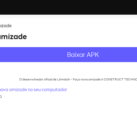
mizade
amizade
Baixar APK
O desenvolvedor oficial de Litmatch - Faça nova amizade é CONSTRUCT TECHN
 nova amizade no seu computador
p