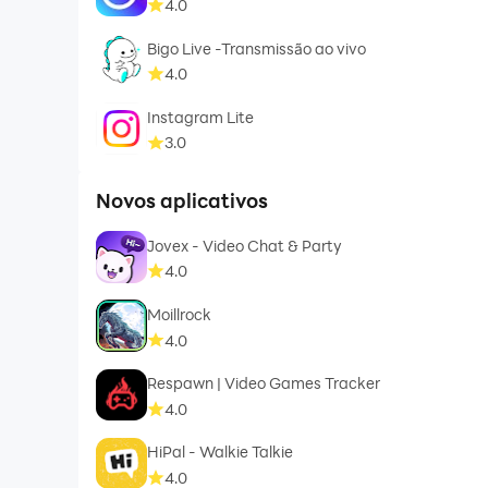
4.0
Bigo Live -Transmissão ao vivo
4.0
Instagram Lite
3.0
Novos aplicativos
Jovex - Video Chat & Party
4.0
Moillrock
4.0
Respawn | Video Games Tracker
4.0
HiPal - Walkie Talkie
4.0