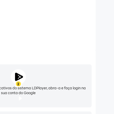
omunidade onde as pessoas respeitam o amor,
osserias.
ue ambos curtirem um ao outro.
2
icativos do sistema LDPlayer, abra-a e faça login na
sua conta do Google
esentes interessantes de outras pessoas.