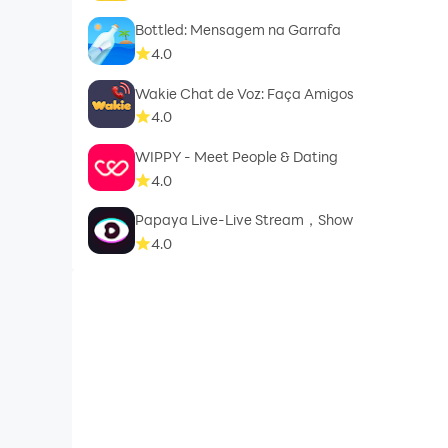
Bottled: Mensagem na Garrafa
4.0
Wakie Chat de Voz: Faça Amigos
4.0
WIPPY - Meet People & Dating
4.0
Papaya Live-Live Stream，Show
4.0