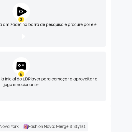
us momentos diários até os destaques da vida.
3
o, mostrar sua personalidade ou gosto, ou até
a amizade" na barra de pesquisa e procure por ele
l (👑 Litmatch VIP Associação 👑) e moeda
 mudar sem aviso prévio, mas você sempre
6
ela inicial do LDPlayer para começar a aproveitar o
jogo emocionante
t@litatom.com
 Nova York
Fashion Nova: Merge & Stylist