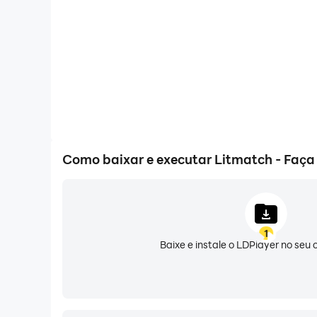
se relacionar profundamente com suas história
🌈 Comunidade Litmatch - Respeitamos a Dive
O Litmatch valoriza vibrações calorosas, seg
abraçam as diferenças e se comunicam sem pr
✨✨ ✨ DESCUBRA NOSSOS RECURSOS INCRÍVE
💬 JOGO DE ALMA - MENSAGEM, CURTIR, CO
Como baixar e executar Litmatch - Faç
Conheça seus novos amigos com uma conversa 
🎙 JOGO DE VOZ - DESTÁQUE-SE COM SUA VO
Faça uma breve chamada de voz para se conh
1
Baixe e instale o LDPlayer no se
🥳 PARTY CHAT* - BATE-PAPO EM GRUPO E P
Compartilhe seus talentos e pensamentos no mi
👀 FEED - EXPLORE VIDAS AO REDOR DO MU