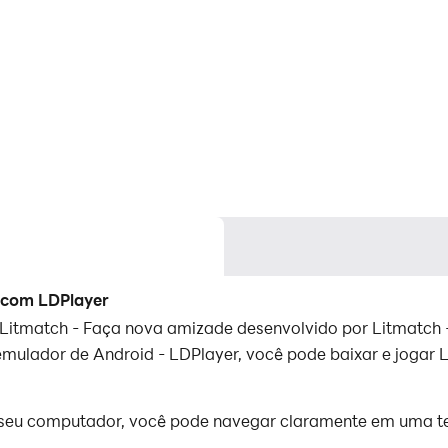
 com LDPlayer
 Litmatch - Faça nova amizade desenvolvido por Litmatch
mulador de Android - LDPlayer, você pode baixar e jogar 
seu computador, você pode navegar claramente em uma tel
eclado de toque, e você nunca terá que se preocupar com a 