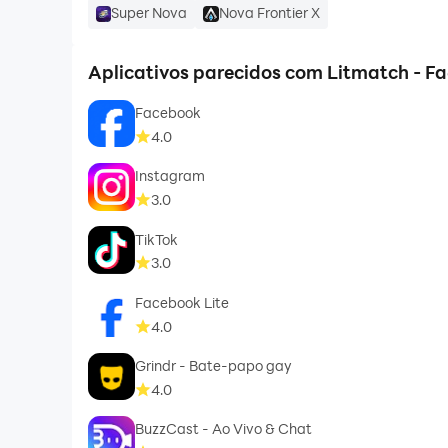
Super Nova
Nova Frontier X
Aplicativos parecidos com Litmatch - F
Facebook
4.0
Instagram
3.0
TikTok
3.0
Facebook Lite
4.0
Grindr - Bate-papo gay
4.0
BuzzCast - Ao Vivo & Chat