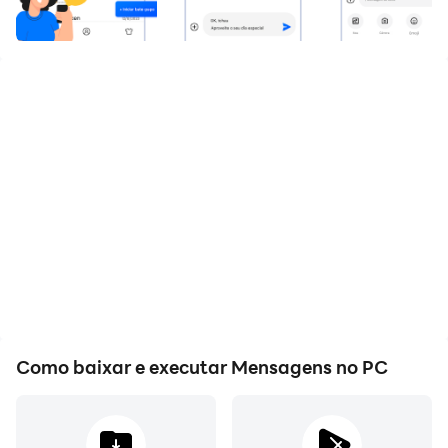
SMS Messenger📱 é um aplicativo de mensagens
extremamente rápido que permite que você se
conecte com seus amigos e entes queridos
instantaneamente. O SMS Messenger oferece
cobertura com seu excesso de recursos interessantes
e interface amigável.
Diga adeus aos bate-papos lentos e chatos e abrace o
futuro das mensagens com o SMS Messenger!
💥Recursos:💥
Como baixar e executar Mensagens no PC
Mensagens extremamente rápidas🤩 O SMS
Messenger entrega mensagens em tempo real,