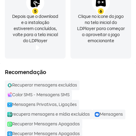
videochamadas, todas as ações estão a apenas um
toque de distância, facilitando o bate-papo.
5
6
Depois que o download
Clique no ícone do jogo
e a instalação
na tela inicial do
Bate-papos em grupo👥 Crie e participe de grupos
estiverem concluídos,
LDPlayer para começar
para conversar com vários amigos simultaneamente.
volte para a tela inicial
a aproveitar o jogo
Compartilhe ideias, planeje eventos ou simplesmente
do LDPlayer
emocionante
divirta-se com suas pessoas favoritas, tudo em um só
lugar.
Notificações push: Nunca perca uma mensagem com
Recomendação
notificações push instantâneas. Fique atualizado
Recuperar mensagens excluídas
mesmo quando o aplicativo estiver em segundo plano.
Color SMS - Mensagens SMS
Compartilhamento de mídia📁 Compartilhe fotos,
Mensagens Privativas, Ligações
vídeos e mensagens de voz com facilidade. Com o
recupera mensagens e mídia excluídas
Mensagens
SMS Messenger, compartilhar memórias e
Recuperar Mensagens Apagadas
experiências está a apenas um toque de distância.
Recuperar Mensagens Apagadas