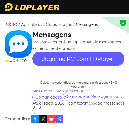
INÍCIO
Aplicativos
Comunicação
Mensagens
/
/
/
Mensagens
SMS Messenger é um aplicativo de mensagens
extremamente rápido.
Jogar no PC com LDPlayer
4.0
100+
recommend
O desenvolvedor oficial de Mensagens é Messages - SMS
Messenger.
Messages - SMS Messenger
Como baixar Mensagens no
Comunicação
seu computador
Atualizada: 2026-
com.textmessage.messenger
01-31
Compartilhar
: