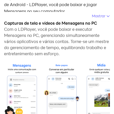
de Android - LDPlayer, você pode baixar e jogar
Mensagens no seu computador.
Mostrar
Ao executar Mensagens no seu computador, você
Capturas de tela e vídeos de Mensagens no PC
pode navegar claramente em uma tela maior, e
Com o LDPlayer, você pode baixar e executar
controlar o aplicativo com o mouse e o teclado é
Mensagens no PC, gerenciando simultaneamente
vários aplicativos e várias contas. Torne-se um mestre
muito mais rápido do que com o teclado de toque, e
do gerenciamento de tempo, equilibrando trabalho e
você nunca terá que se preocupar com a bateria do
entretenimento sem esforço.
seu dispositivo.
Com as funções de múltiplas instâncias e
sincronizador, você pode até executar vários
aplicativos e contas no seu PC.
E a função de transferência de arquivos torna muito
fácil compartilhar imagens, vídeos e arquivos.
Baixe Mensagens e execute-o no seu PC. Desfrute da
tela grande e da alta qualidade do PC!