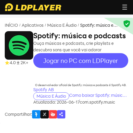
INÍCIO
Aplicativos
Música E Áudio
Spotify: música e
/
/
/
podcasts
Spotify: música e podcasts
Ouça músicas e podcasts, crie playlists e
descubra sons que você vai adorar
Jogar no PC com LDPlayer
4.0
2K+
recommend
O desenvolvedor oficial de Spotify: música e podcasts é Spotify AB.
Spotify AB
Como baixar Spotify: música
Música E Áudio
e podcasts no seu
Atualizada: 2026-06-17
com.spotify.music
computador
Compartilhar
: