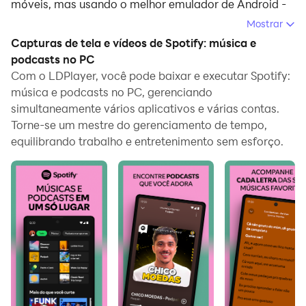
móveis, mas usando o melhor emulador de Android -
LDPlayer, você pode baixar e jogar Spotify: música e
Mostrar
podcasts no seu computador.
Capturas de tela e vídeos de Spotify: música e
podcasts no PC
Ao executar Spotify: música e podcasts no seu
Com o LDPlayer, você pode baixar e executar Spotify:
computador, você pode navegar claramente em uma
música e podcasts no PC, gerenciando
tela maior, e controlar o aplicativo com o mouse e o
simultaneamente vários aplicativos e várias contas.
teclado é muito mais rápido do que com o teclado de
Torne-se um mestre do gerenciamento de tempo,
toque, e você nunca terá que se preocupar com a
equilibrando trabalho e entretenimento sem esforço.
bateria do seu dispositivo.
Com as funções de múltiplas instâncias e
sincronizador, você pode até executar vários
aplicativos e contas no seu PC.
E a função de transferência de arquivos torna muito
fácil compartilhar imagens, vídeos e arquivos.
Baixe Spotify: música e podcasts e execute-o no seu