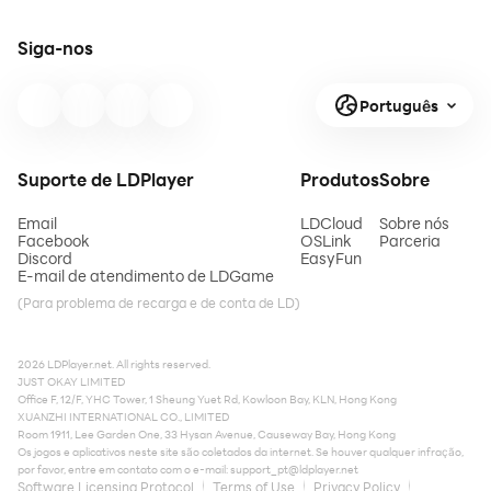
Siga-nos
Português
Suporte de LDPlayer
Produtos
Sobre
Email
LDCloud
Sobre nós
Facebook
OSLink
Parceria
Discord
EasyFun
E-mail de atendimento de LDGame
(Para problema de recarga e de conta de LD)
2026 LDPlayer.net. All rights reserved.
JUST OKAY LIMITED
Office F, 12/F, YHC Tower, 1 Sheung Yuet Rd, Kowloon Bay, KLN, Hong Kong
XUANZHI INTERNATIONAL CO., LIMITED
Room 1911, Lee Garden One, 33 Hysan Avenue, Causeway Bay, Hong Kong
Os jogos e aplicativos neste site são coletados da internet. Se houver qualquer infração,
por favor, entre em contato com o e-mail:
support_pt@ldplayer.net
Software Licensing Protocol
Terms of Use
Privacy Policy