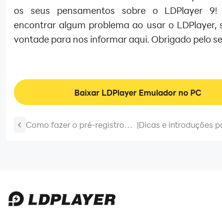
os seus pensamentos sobre o LDPlayer 9!
encontrar algum problema ao usar o LDPlayer, s
vontade para nos informar aqui. Obrigado pelo se
Baixar LDPlayer Emulador no PC
Como fazer o pré-registro
|
Dicas e introduções p
para Noah's Heart no
mais novo jogo dos
LDPlayer
Cavaleiros do Zodíaco
Seiya: Legends of Just