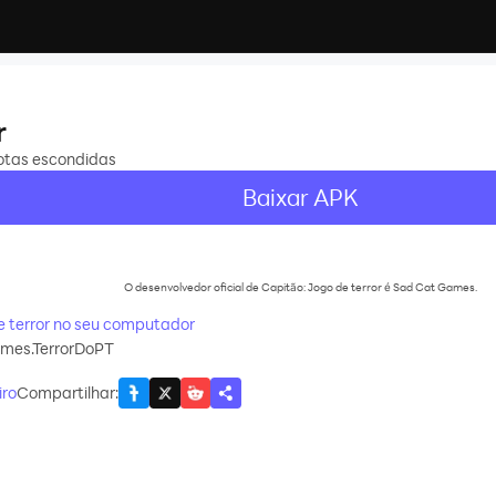
r
otas escondidas
Baixar APK
O desenvolvedor oficial de Capitão: Jogo de terror é Sad Cat Games.
e terror no seu computador
es.TerrorDoPT
iro
Compartilhar
: