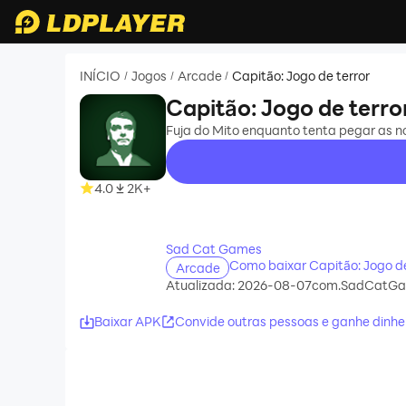
INÍCIO
Jogos
Arcade
Capitão: Jogo de terror
/
/
/
Capitão: Jogo de terro
Fuja do Mito enquanto tenta pegar as n
4.0
2K+
recommend
Sad Cat Games
Como baixar Capitão: Jogo d
Arcade
Atualizada: 2026-08-07
com.SadCatGam
Baixar APK
Convide outras pessoas e ganhe dinhe