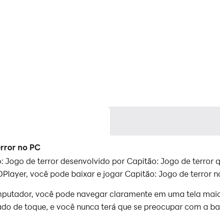
error no PC
o: Jogo de terror desenvolvido por Capitão: Jogo de terror
layer, você pode baixar e jogar Capitão: Jogo de terror 
mputador, você pode navegar claramente em uma tela maior
do de toque, e você nunca terá que se preocupar com a bat