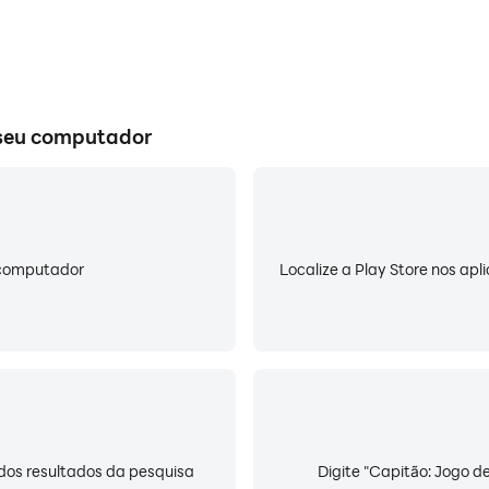
 seu computador
u computador
Localize a Play Store nos apl
r dos resultados da pesquisa
Digite "Capitão: Jogo de