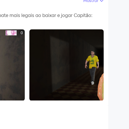
Mostrar
s no seu PC.
te mais legais ao baixar e jogar Capitão:
o vai deixar você sair com esse segredo.
corredores escuros e os sons distantes
ra opressora e um perseguidor implacável te
içoado, encontre a saída antes que seja tarde
a de coragem, seja ela fácil ou difícil. Lenda