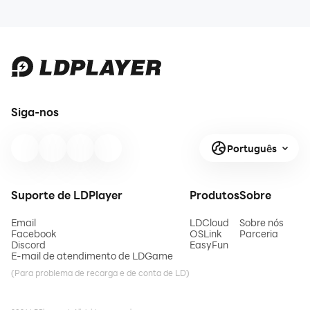
Siga-nos
Português
Suporte de LDPlayer
Produtos
Sobre
Email
LDCloud
Sobre nós
Facebook
OSLink
Parceria
Discord
EasyFun
E-mail de atendimento de LDGame
(Para problema de recarga e de conta de LD)