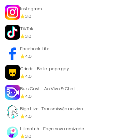
Instagram
3.0
TikTok
3.0
Facebook Lite
4.0
Grindr - Bate-papo gay
4.0
BuzzCast - Ao Vivo & Chat
4.0
Bigo Live -Transmissão ao vivo
4.0
Litmatch - Faça nova amizade
3.0