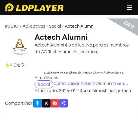
OFF
INÍCIO
Aplicativos
Social
Actech Alumni
/
/
/
Actech Alumni
Actech Alumni é o aplicativo para os membros
da AC Tech Alumni Association.
recommend
4.0
5+
O desenvolvedor oficial de Actech Alumni é AlmaShines.
AlmaShines
Como baixar Actech Alumni no seu
Social
computador
Atualizada: 2025-01-14
com.almashines.actech
Compartilhar
: