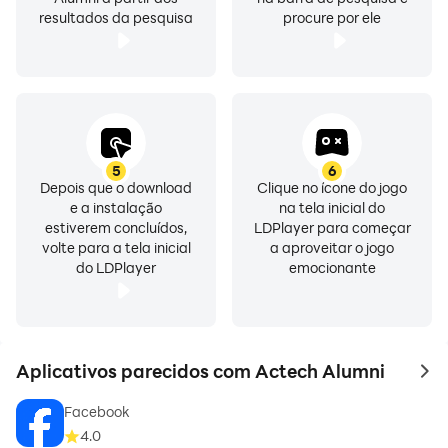
resultados da pesquisa
procure por ele
5
6
Depois que o download
Clique no ícone do jogo
e a instalação
na tela inicial do
estiverem concluídos,
LDPlayer para começar
volte para a tela inicial
a aproveitar o jogo
do LDPlayer
emocionante
Aplicativos parecidos com Actech Alumni
to 
Facebook
4.0