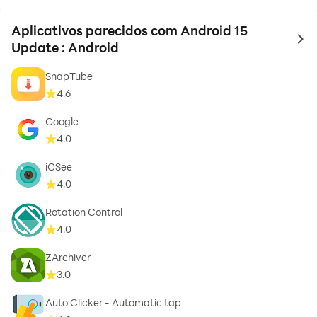
Aplicativos parecidos com Android 15
to 
Update : Android
SnapTube
4.6
Google
4.0
iCSee
4.0
Rotation Control
4.0
ZArchiver
3.0
Auto Clicker - Automatic tap