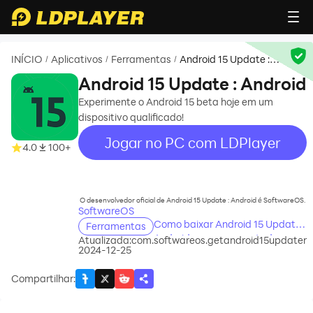
INÍCIO
Aplicativos
Ferramentas
Android 15 Update :
/
/
/
Android
Android 15 Update : Android
Experimente o Android 15 beta hoje em um
dispositivo qualificado!
Jogar no PC com LDPlayer
4.0
100+
recommend
O desenvolvedor oficial de Android 15 Update : Android é SoftwareOS.
SoftwareOS
Como baixar Android 15 Update :
Ferramentas
Android no seu computador
Atualizada:
com.softwareos.getandroid15updater
2024-12-25
Compartilhar
: