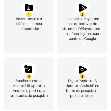
nenhum site disponível no aplicativo.
O aplicativo é desenvolvido como um serviço público
1
2
para ajudar o usuário a encontrar e gerenciar seu
Baixe e instale o
Localize a Play Store
serviço digital em sua área. As pessoas usam o
LDPlayer no seu
nos aplicativos do
aplicativo apenas para fins de informações pessoais.
computador
sistema LDPlayer, abra-
a e faça login na sua
O aplicativo não é afiliado a nenhum serviço ou
conta do Google
pessoa do Google LLC.
4
3
Escolha e instale
Digite "Android 15
Android 15 Update :
Update : Android" na
Android a partir dos
barra de pesquisa e
resultados da pesquisa
procure por ele