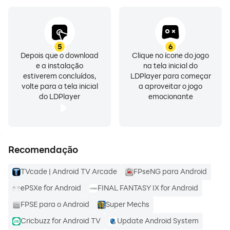
5
6
Depois que o download
Clique no ícone do jogo
e a instalação
na tela inicial do
estiverem concluídos,
LDPlayer para começar
volte para a tela inicial
a aproveitar o jogo
do LDPlayer
emocionante
Recomendação
TVcade | Android TV Arcade
FPseNG para Android
ePSXe for Android
FINAL FANTASY IX for Android
FPSE para o Android
Super Mechs
Cricbuzz for Android TV
Update Android System