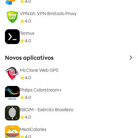
4.0
VPN.lat: VPN ilimitado Proxy
4.0
Termux
4.0
Novos aplicativos
to 
McClane Web GPS
4.0
Philips Colorstream+
4.0
EBCIM - Exército Brasileiro
4.0
MealCalories
4.0