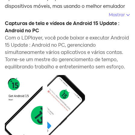
dispositivos móveis, mas usando o melhor emulador
de Android - LDPlayer, você pode baixar e jogar
Mostrar
Android 15 Update : Android no seu computador.
Capturas de tela e vídeos de Android 15 Update :
Android no PC
Ao executar Android 15 Update : Android no seu
Com o LDPlayer, você pode baixar e executar Android
computador, você pode navegar claramente em uma
15 Update : Android no PC, gerenciando
tela maior, e controlar o aplicativo com o mouse e o
simultaneamente vários aplicativos e várias contas.
teclado é muito mais rápido do que com o teclado de
Torne-se um mestre do gerenciamento de tempo,
toque, e você nunca terá que se preocupar com a
equilibrando trabalho e entretenimento sem esforço.
bateria do seu dispositivo.
Com as funções de múltiplas instâncias e
sincronizador, você pode até executar vários
aplicativos e contas no seu PC.
E a função de transferência de arquivos torna muito
fácil compartilhar imagens, vídeos e arquivos.
Baixe Android 15 Update : Android e execute-o no seu