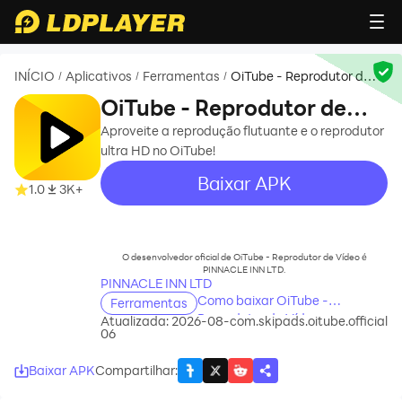
INÍCIO
Aplicativos
Ferramentas
OiTube - Reprodutor de
/
/
/
Vídeo
OiTube - Reprodutor de
Vídeo
Aproveite a reprodução flutuante e o reprodutor
ultra HD no OiTube!
Baixar APK
1.0
3K+
recommend
O desenvolvedor oficial de OiTube - Reprodutor de Vídeo é
PINNACLE INN LTD.
PINNACLE INN LTD
Como baixar OiTube -
Ferramentas
Reprodutor de Vídeo no seu
Atualizada: 2026-08-
com.skipads.oitube.official
06
computador
Baixar APK
Compartilhar
: