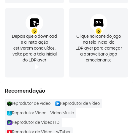
Use a função de minimizar para transformar vídeos
em uma pequena janela redimensionável e movível no
canto da tela. Assim, você pode jogar, responder
mensagens ou realizar qualquer outra tarefa enquanto
5
6
assiste.
Depois que o download
Clique no ícone do jogo
e a instalação
na tela inicial do
Tenha uma experiência de visualização fluida no
estiverem concluídos,
LDPlayer para começar
OiTube.
volte para a tela inicial
a aproveitar o jogo
do LDPlayer
emocionante
Floating Play
Permite assistir vídeos no Modo de Reprodução
Flutuante.
Recomendação
Reproduza em tela cheia ou em janela flutuante
reprodutor de vídeo
Reprodutor de vídeo
conforme desejar.
Reprodutor Vídeo - Video Music
Arraste a janela flutuante para qualquer lugar da tela e
ajuste seu tamanho conforme necessário.
Reprodutor de Vídeo HD
Reprodutor de Vídeo - wTuber