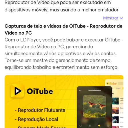
Reprodutor de Vídeo que pode ser executado em
dispositivos móveis, mas usando o melhor emulador
de Android - LDPlayer, você pode baixar e jogar
Mostrar
OiTube - Reprodutor de Vídeo no seu computador.
Capturas de tela e vídeos de OiTube - Reprodutor de
Vídeo no PC
Ao executar OiTube - Reprodutor de Vídeo no seu
Com o LDPlayer, você pode baixar e executar OiTube -
computador, você pode navegar claramente em uma
Reprodutor de Vídeo no PC, gerenciando
tela maior, e controlar o aplicativo com o mouse e o
simultaneamente vários aplicativos e várias contas.
teclado é muito mais rápido do que com o teclado de
Torne-se um mestre do gerenciamento de tempo,
toque, e você nunca terá que se preocupar com a
equilibrando trabalho e entretenimento sem esforço.
bateria do seu dispositivo.
Com as funções de múltiplas instâncias e
sincronizador, você pode até executar vários
aplicativos e contas no seu PC.
E a função de transferência de arquivos torna muito
fácil compartilhar imagens, vídeos e arquivos.