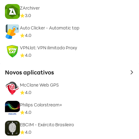
ZArchiver
3.0
Auto Clicker - Automatic tap
4.0
VPN.lat: VPN ilimitado Proxy
4.0
Novos aplicativos
to 
McClane Web GPS
4.0
Philips Colorstream+
4.0
EBCIM - Exército Brasileiro
4.0