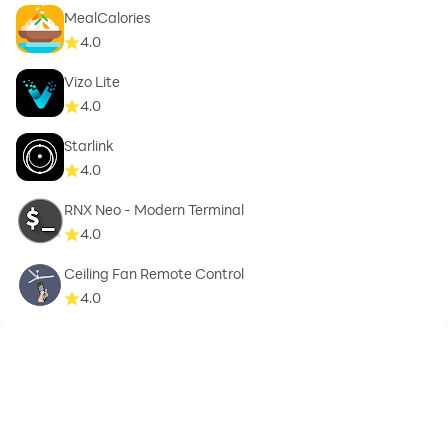
MealCalories
4.0
Vizo Lite
4.0
Starlink
4.0
RNX Neo - Modern Terminal
4.0
Ceiling Fan Remote Control
4.0