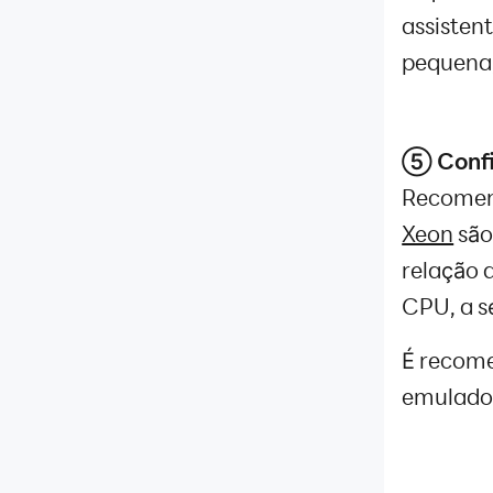
Como configurar botão ESC?
assisten
Jogadores poderão mudar o
destino do cânone de Silent Hill
pequena,
em Silent Hill: Ascension!
Guia avançado
Suporte Avançado
⑤ Confi
Recomen
Xeon
são
relação 
CPU, a s
É recome
emulador