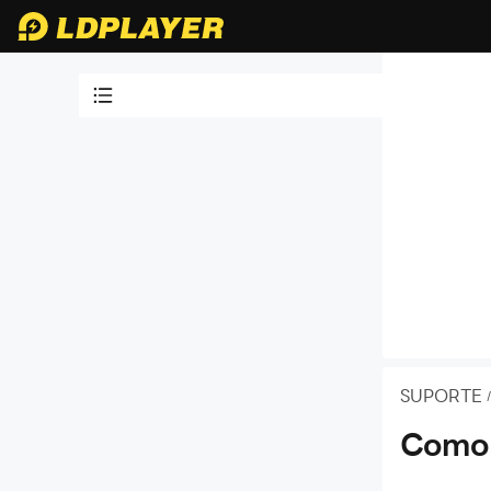
Tutoriais em vídeo
Guia para iniciantes
Problema comum
Emulador de 64 bits
Mapeamento de teclas no
emulador
Introdução de função de
LDPlayer
SUPORTE
Introdução de macro
Introdução de sincronizador
Como 
Multi-instância
Controlador no emulador