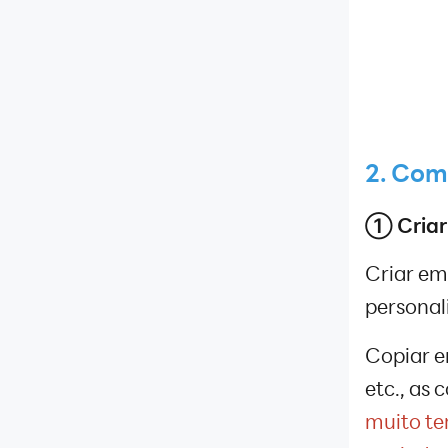
2. Com
① Criar
Criar em
personal
Copiar e
etc., as
muito te