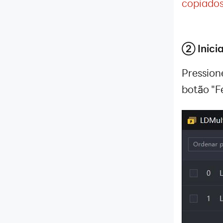
copiados
② Inicia
Pression
botão "F