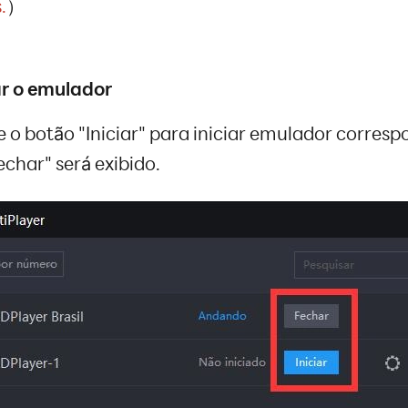
.
）
r o emulador
e o botão "Iniciar" para iniciar emulador corresp
echar" será exibido.