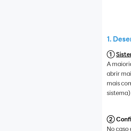
Guia sobre como obter
arquivos de APK
Resolução de emulador
Introduções e guias sobre o
uso e as características das
versões de 32 bits e de 64 bits
1. Des
do LDPlayer
Captura no emulador
①
Sist
Guia sobre função de
gravação
A maiori
Introdução sobre como mudar
abrir ma
idiomas
Aqui está um guia definitivo
mais com
sobre o que é o Hyper-V e
sistema)
como habilitá-lo no Windows.
configuração de CPU e RAM
Esconder dicas de botão
Como definir tela completa no
② Confi
LDPlayer?
Xposed Installer
No caso d