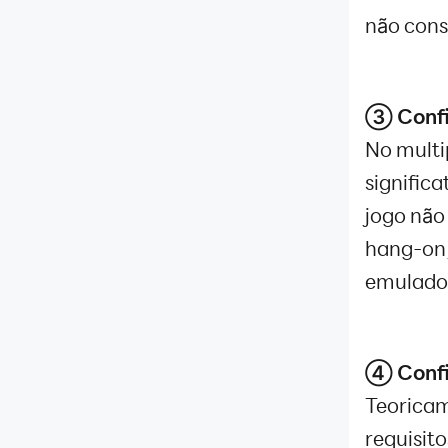
Restaurar teclado
não cons
Lembrar a posição da janela
de emulador
Solução do problema de
travamento da versão mais
③ Confi
recente de Call of Duty®:
No multi
Mobile
Problema de Facebook
signific
Introdução de Botão do chefe
jogo não
Para fazer login em jogos pelo
aplicativo de Facebook no
hang-on 
LDPlayer, precisará seguir as
emulado
etapas e estar atento a essas
notas.
Introdução sobre como formar
XAPK
④ Confi
Como resolver o problema de
Teoricam
incompatibilidade de Play
Store
requisit