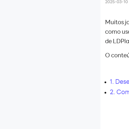
2025-03-10
Gravador de operações
Conexão de rede
Introdução sobre sincronizador
Muitos j
Emulador de 64 bits
Solução de problema de
como usa
instalação
de LDPla
Desempenho de gráfico
Desempenho de computador
O conteú
Guia de instalação
Introdução de LDMultiplayer
Introdução de teclas
XAPK no LDPlayer
1. Des
Conta de Google
Backup e restauração
2. Com
Instale APK no LDPlayer
Desempenho de computador
toque na tela
Desempenho de computador
Posição e tamanho da janela