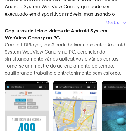
Android System WebView Canary que pode ser
executado em dispositivos móveis, mas usando o
melhor emulador de Android - LDPlayer, você pode
Mostrar
baixar e jogar Android System WebView Canary no
Capturas de tela e vídeos de Android System
seu computador.
WebView Canary no PC
Com o LDPlayer, você pode baixar e executar Android
Ao executar Android System WebView Canary no seu
System WebView Canary no PC, gerenciando
computador, você pode navegar claramente em uma
simultaneamente vários aplicativos e várias contas.
tela maior, e controlar o aplicativo com o mouse e o
Torne-se um mestre do gerenciamento de tempo,
teclado é muito mais rápido do que com o teclado de
equilibrando trabalho e entretenimento sem esforço.
toque, e você nunca terá que se preocupar com a
bateria do seu dispositivo.
Com as funções de múltiplas instâncias e
sincronizador, você pode até executar vários
aplicativos e contas no seu PC.
E a função de transferência de arquivos torna muito