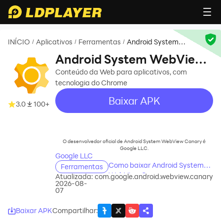
INÍCIO
Aplicativos
Ferramentas
Android System
/
/
/
WebView Canary
Android System WebView
Canary
Conteúdo da Web para aplicativos, com
tecnologia do Chrome
Baixar APK
3.0
100+
recommend
O desenvolvedor oficial de Android System WebView Canary é
Google LLC.
Google LLC
Como baixar Android System
Ferramentas
WebView Canary no seu
Atualizada:
com.google.android.webview.canary
2026-08-
computador
07
Baixar APK
Compartilhar
: