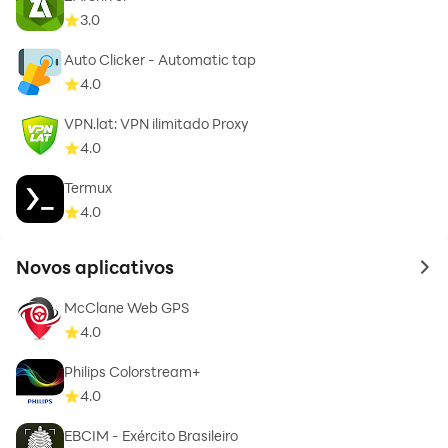
3.0
Auto Clicker - Automatic tap
4.0
VPN.lat: VPN ilimitado Proxy
4.0
Termux
4.0
Novos aplicativos
to 
McClane Web GPS
4.0
Philips Colorstream+
4.0
EBCIM - Exército Brasileiro