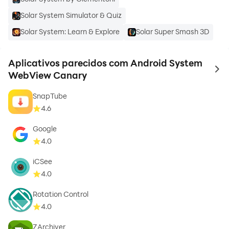
Solar System Simulator & Quiz
Solar System: Learn & Explore
Solar Super Smash 3D
Aplicativos parecidos com Android System
to 
WebView Canary
SnapTube
4.6
Google
4.0
iCSee
4.0
Rotation Control
4.0
ZArchiver