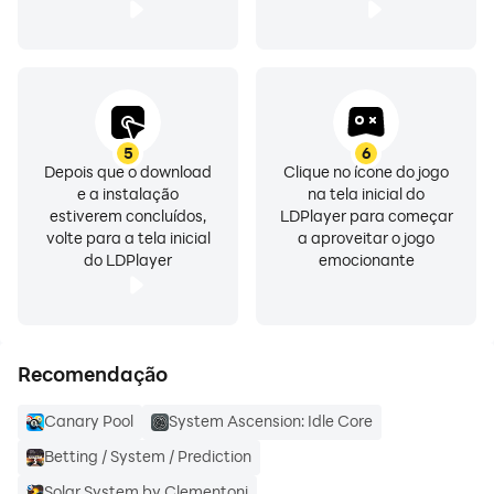
5
6
Depois que o download
Clique no ícone do jogo
e a instalação
na tela inicial do
estiverem concluídos,
LDPlayer para começar
volte para a tela inicial
a aproveitar o jogo
do LDPlayer
emocionante
Recomendação
Canary Pool
System Ascension: Idle Core
Betting / System / Prediction
Solar System by Clementoni