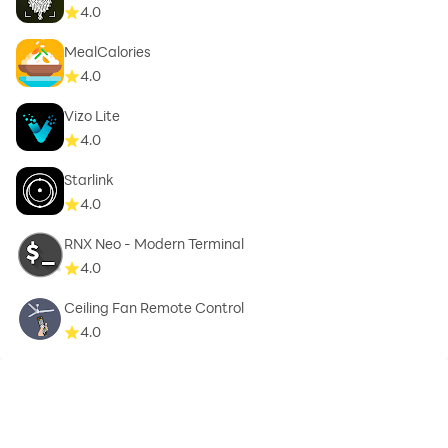
4.0
MealCalories
4.0
Vizo Lite
4.0
Starlink
4.0
RNX Neo - Modern Terminal
4.0
Ceiling Fan Remote Control
4.0