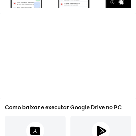
O Google Drive é um lugar seguro para armazenar,
organizar de forma precisa e colaborar em arquivos e
pastas usando qualquer dispositivo.
Com o Google Drive, você pode:
• armazenar seus arquivos com segurança e acessá-
los em qualquer lugar;
• editar e armazenar mais de 100 tipos de arquivo,
incluindo PDF, arquivos do Microsoft Office, vídeos e
mais;
• digitalizar e enviar documentos impressos usando a
câmera do dispositivo;
• acessar rapidamente arquivos recentes e
Como baixar e executar Google Drive no PC
importantes;
• pesquisar arquivos usando o nome e o conteúdo;
• filtrar arquivos por tipo, data da última modificação
e mais;