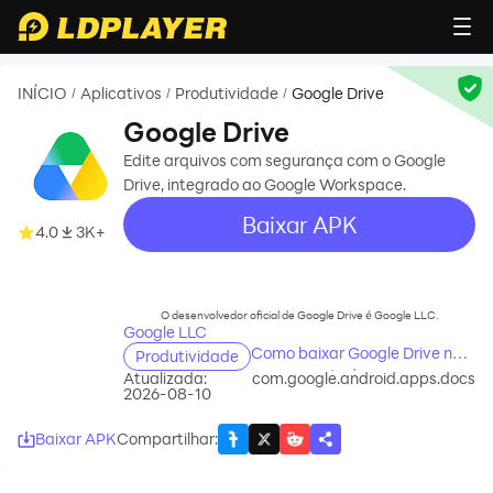
INÍCIO
Aplicativos
Produtividade
Google Drive
/
/
/
Google Drive
Edite arquivos com segurança com o Google
Drive, integrado ao Google Workspace.
Baixar APK
4.0
3K+
recommend
O desenvolvedor oficial de Google Drive é Google LLC.
Google LLC
Como baixar Google Drive no
Produtividade
seu computador
Atualizada:
com.google.android.apps.docs
2026-08-10
Baixar APK
Compartilhar
: