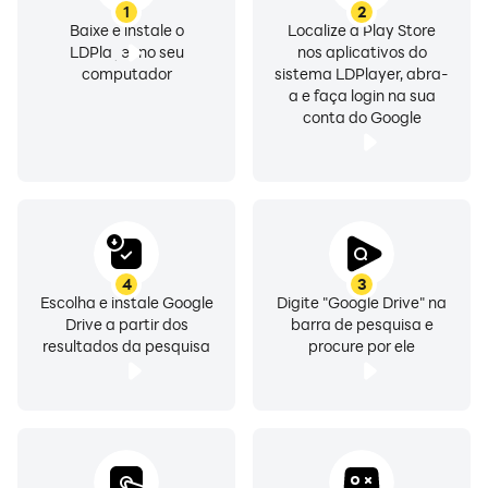
1
2
• compartilhar e definir permissões de arquivos e
Baixe e instale o
Localize a Play Store
pastas;
LDPlayer no seu
nos aplicativos do
computador
sistema LDPlayer, abra-
• ver seu conteúdo em qualquer lugar quando estiver
a e faça login na sua
off-line;
conta do Google
• receber notificações sobre atividades importantes
nos seus arquivos;
• acessar arquivos com facilidade em tablets Android
com a visualização lado a lado, a função arraste e
solte e mais;
4
3
Escolha e instale Google
Digite "Google Drive" na
Os assinantes do Google Workspace têm acesso a
Drive a partir dos
barra de pesquisa e
outras funcionalidades do Drive, como:
resultados da pesquisa
procure por ele
• IA para resumir informações, recuperar dados
rapidamente e revelar insights dos seus arquivos
• Controles de segurança e gerenciamento para ajudar
os admins a manter a compliance dos dados
• Compartilhamento de arquivos e pastas diretamente