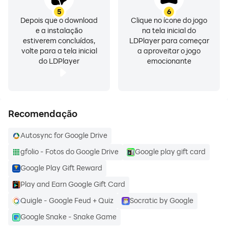
com grupos ou equipes na sua organização
5
6
• Criação de um drive compartilhado para armazenar
Depois que o download
Clique no ícone do jogo
e a instalação
na tela inicial do
todo o conteúdo da sua equipe
estiverem concluídos,
LDPlayer para começar
• Solicitação de assinaturas eletrônicas e
volte para a tela inicial
a aproveitar o jogo
gerenciamento de contratos com fornecedores,
do LDPlayer
emocionante
clientes e muito mais
Saiba mais sobre o Drive no Google
Workspace:https://workspace.google.com/products/d
Recomendação
rive/
Autosync for Google Drive
gfolio - Fotos do Google Drive
Google play gift card
Saiba mais sobre a política de atualização de apps do
Google: https://support.google.com/a/answer/6288871
Google Play Gift Reward
Play and Earn Google Gift Card
As Contas do Google têm 15 GB de armazenamento,
Quigle - Google Feud + Quiz
Socratic by Google
que são compartilhados entre o Google Drive, o Gmail
Google Snake - Snake Game
e o Google Fotos. Se você precisar de mais espaço,