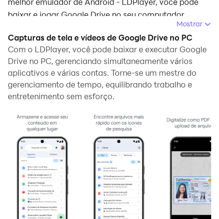
melhor emulador de Android - LDPlayer, você pode
baixar e jogar Google Drive no seu computador.
Mostrar
Ao executar Google Drive no seu computador, você
Capturas de tela e vídeos de Google Drive no PC
pode navegar claramente em uma tela maior, e
Com o LDPlayer, você pode baixar e executar Google
controlar o aplicativo com o mouse e o teclado é
Drive no PC, gerenciando simultaneamente vários
aplicativos e várias contas. Torne-se um mestre do
muito mais rápido do que com o teclado de toque, e
gerenciamento de tempo, equilibrando trabalho e
você nunca terá que se preocupar com a bateria do
entretenimento sem esforço.
seu dispositivo.
Com as funções de múltiplas instâncias e
sincronizador, você pode até executar vários
aplicativos e contas no seu PC.
E a função de transferência de arquivos torna muito
fácil compartilhar imagens, vídeos e arquivos.
Baixe Google Drive e execute-o no seu PC. Desfrute da
tela grande e da alta qualidade do PC!