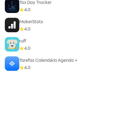
Tax Day Tracker
4.0
MakerStats
4.0
ruff
4.0
Tarefas Calendário Agenda +
4.0