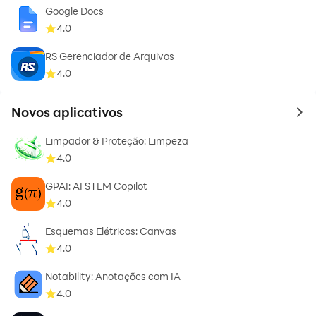
Google Docs
4.0
RS Gerenciador de Arquivos
4.0
Novos aplicativos
to 
Limpador & Proteção: Limpeza
4.0
GPAI: AI STEM Copilot
4.0
Esquemas Elétricos: Canvas
4.0
Notability: Anotações com IA
4.0