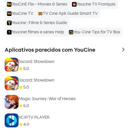
YouCinE Flix – Movies & Series
Youcine TV Franquia
YouCine TV
TV Cine Apk Guide Smart TV
Youcine : Filme & Series Guide
Youcine! filmes e séries Help
You-Cine Tips for TV Box
Aplicativos parecidos com YouCine
to 
Jocard: Showdown
5.0
Jocard: Showdown
5.0
Magic Journey: War of Heroes
5.0
XCIPTV PLAYER
4.0