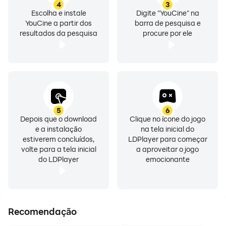
funcionalidades do YouCine, o LDPlayer oferece
4
3
Escolha e instale
Digite "YouCine" na
recursos adicionais, como captura de tela e gravação
YouCine a partir dos
barra de pesquisa e
de tela. Isso permite que você capture momentos
resultados da pesquisa
procure por ele
importantes, compartilhe cenas favoritas ou grave
vídeos de streaming para fins de entretenimento ou
compartilhamento.
Usar o YouCine no LDPlayer proporciona uma
experiência cinematográfica completa, com uma tela
5
6
ampliada, controles personalizáveis e desempenho
Depois que o download
Clique no ícone do jogo
e a instalação
na tela inicial do
aprimorado. Desfrute de filmes e séries em uma tela
estiverem concluídos,
LDPlayer para começar
maior, sincronize suas informações de conta e
volte para a tela inicial
a aproveitar o jogo
aproveite os recursos adicionais do LDPlayer.
do LDPlayer
emocionante
Experimente o LDPlayer e mergulhe no mundo do
entretenimento com o YouCine de uma forma
totalmente nova.
Recomendação