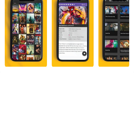
O LDPlayer é um emulador de Android para PC que
permite executar aplicativos e jogos móveis em uma
tela maior e com recursos adicionais. Aqui estão
algumas vantagens de usar o YouCine no LDPlayer:
1. Tela Ampliada: Ao usar o YouCine no LDPlayer, você
poderá desfrutar de uma experiência de streaming
cinematográfica em uma tela maior. Os filmes e séries
ganharão vida com detalhes nítidos e cores vibrantes,
proporcionando uma imersão total em suas histórias
favoritas.
2. Controles Personalizáveis: O LDPlayer permite que
você mapeie os controles do YouCine em seu teclado
ou gamepad, oferecendo uma experiência de
navegação mais conveniente. Você pode facilmente
navegar pelos menus, pausar, avançar e retroceder
nos filmes e séries, tudo com o conforto do seu