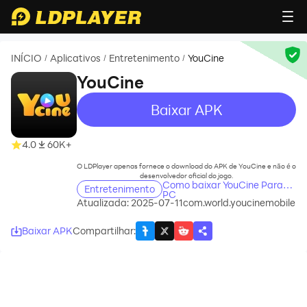
INÍCIO
Aplicativos
Entretenimento
YouCine
/
/
/
YouCine
Baixar APK
recommend
recommend
4.0
60K+
O LDPlayer apenas fornece o download do APK de YouCine e não é o
desenvolvedor oficial do jogo.
Como baixar YouCine Para
Entretenimento
PC
Atualizada: 2025-07-11
com.world.youcinemobile
Baixar APK
Compartilhar
: