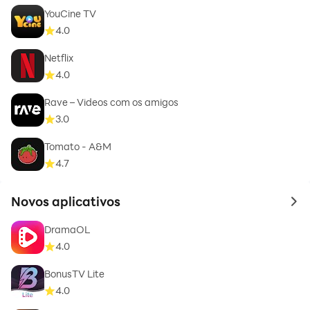
YouCine TV
4.0
Netflix
4.0
Rave – Videos com os amigos
3.0
Tomato - A&M
4.7
Novos aplicativos
to 
DramaOL
4.0
BonusTV Lite
4.0