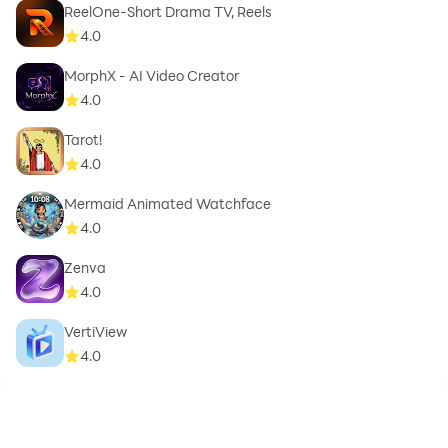
ReelOne-Short Drama TV, Reels
4.0
MorphX - AI Video Creator
4.0
Tarot!
4.0
Mermaid Animated Watchface
4.0
Zenva
4.0
VertiView
4.0