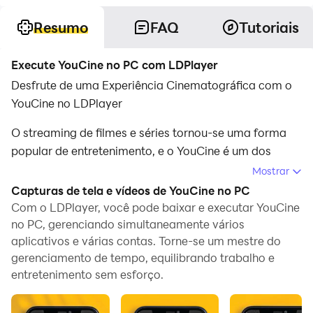
Resumo
FAQ
Tutoriais
Execute YouCine no PC com LDPlayer
Desfrute de uma Experiência Cinematográfica com o
YouCine no LDPlayer
O streaming de filmes e séries tornou-se uma forma
popular de entretenimento, e o YouCine é um dos
aplicativos líderes nessa área. Se você deseja
Mostrar
desfrutar de uma experiência cinematográfica
Capturas de tela e vídeos de YouCine no PC
completa em uma tela maior e com todos os recursos
Com o LDPlayer, você pode baixar e executar YouCine
do sistema operacional Android, o LDPlayer é a
no PC, gerenciando simultaneamente vários
aplicativos e várias contas. Torne-se um mestre do
escolha ideal. Neste artigo, vamos explorar como usar
gerenciamento de tempo, equilibrando trabalho e
o YouCine no LDPlayer pode levar sua experiência de
entretenimento sem esforço.
streaming a um novo patamar.
Aproveitando o YouCine no LDPlayer: