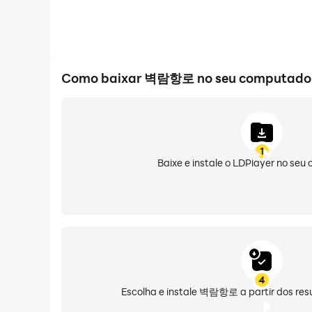
Como baixar 벽람항로 no seu computado
1
Baixe e instale o LDPlayer no se
4
Escolha e instale 벽람항로 a partir dos res