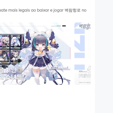
plete missões! Execute o sincronizador e
mbate mais legais ao baixar e jogar 벽람항로 no
ê pode rodar duas ou mais contas ao mesmo
ê pode fazer o sorteio inicial mais rápido e