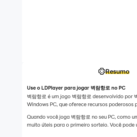
Resumo
Use o LDPlayer para jogar 벽람항로 no PC
벽람항로 é um jogo 벽람항로 desenvolvido por 벽람항
Windows PC, que oferece recursos poderosos 
Quando você joga 벽람항로 no seu PC, como um jog
muito úteis para o primeiro sorteio. Você pode 
você consiga o herói que você gosta.