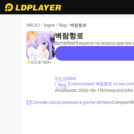
INÍCIO
Jogos
Rpg
벽람항로
/
/
/
벽람항로
Battlefield'll esperar no oceano que n
0.0
100+
recommend
X.D. Global
Como baixar 벽람항로 no seu co
Rpg
Atualizada: 2026-06-17
kr.txwy.and.blhx
Convide outras pessoas e ganhe dinheiro
Compartilh