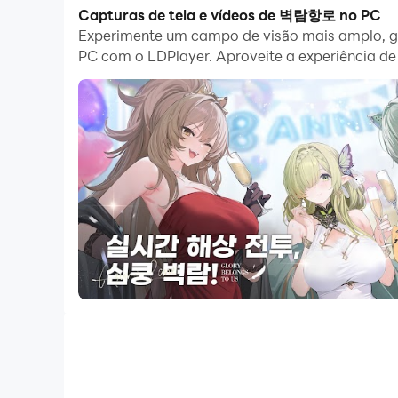
Capturas de tela e vídeos de 벽람항로 no PC
Além disso, a gravação de operação é uma ótim
Experimente um campo de visão mais amplo, gr
grave sua operação, e então repita a operação
PC com o LDPlayer. Aproveite a experiência de 
tempo. Você pode sempre conseguir o herói que 
economizar tempo! Comece a baixar e jogar 
X 콜라보레이션 이벤트
게임과 만화로 유명한 명작 시리즈와의 꿈의 콜라보
벽람항로에 새로 합류한 그녀들과 함께 출격하고, 호
최후의 희망을 이 가슴에. 자, 닻을 올려라!
- 당신이 좋아하는 캐릭터는 누구?
150기 이상의 다양한 매력을 가진 캐릭터 및 초호
상호작용을 통해 다져지는 캐릭터와의 유대관계