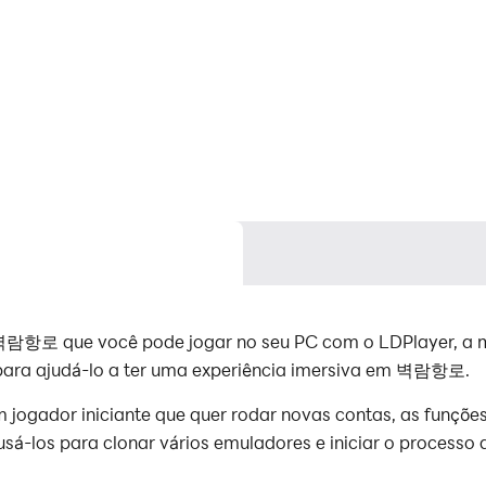
로 que você pode jogar no seu PC com o LDPlayer, a m
para ajudá-lo a ter uma experiência imersiva em 벽람항로.
ador iniciante que quer rodar novas contas, as funções d
usá-los para clonar vários emuladores e iniciar o processo 