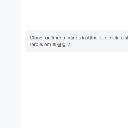
Clone facilmente várias instâncias e inicie a
rerolls em 벽람항로.
FPS alto
Com o suporte para alta FPS, os gráficos do jog
ações são mais fluidas, melhorando a experiência v
항로.