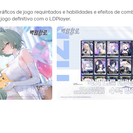
a opção para os jogos que exigem que você atualize e com
áficos de jogo requintados e habilidades e efeitos de co
 da instância principal em tempo real. Ao fazer isso, voc
jogo definitiva com o LDPlayer.
você quer antes dos outros! Isso se deve ao fato de que voc
벽람항로 no seu PC agora!
!
감도를 올려 당신의 함대에 ‘정식 합류’ 시켜라!
화 성우진