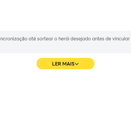
 sincronização até sortear o herói desejado antes de vincula
LER MAIS
o 벽람항로 são mais suaves e as
Em 벽람항로, os jogadores fr
isual e a imersão de jogar 벽람
personagem, seleção de h
oferecem uma op