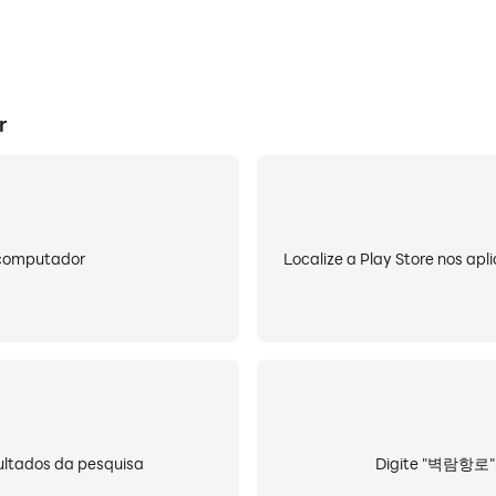
r
u computador
Localize a Play Store nos apl
ultados da pesquisa
Digite "벽람항로" n