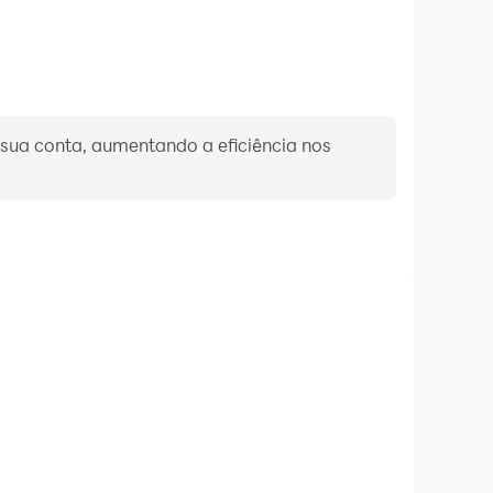
r sua conta, aumentando a eficiência nos
Teclado e mouse
equentemente realizam ações como movimento de
abilidade e combate, onde o teclado e o mouse
eração mais conveniente e responsiva.