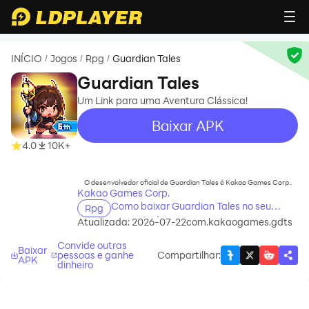
INÍCIO
Jogos
Rpg
Guardian Tales
/
/
/
Guardian Tales
Um Link para uma Aventura Clássica!
Baixar APK
4.0
10K+
recommend
O desenvolvedor oficial de Guardian Tales é Kakao Games Corp..
Kakao Games Corp.
Como baixar Guardian Tales no seu
Rpg
computador
Atualizada: 2026-07-22
com.kakaogames.gdts
Convide outras
Baixar
pessoas e ganhe
Compartilhar
:
APK
dinheiro