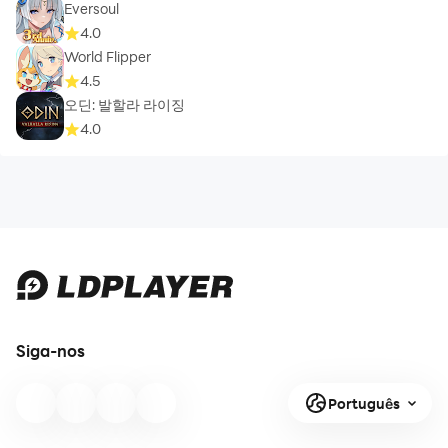
Eversoul
4.0
World Flipper
4.5
오딘: 발할라 라이징
4.0
Siga-nos
Português