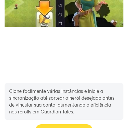
heróis favoritos!
■ Comunidade oficial ■
Entre nas páginas oficiais de Guardian Tales!
Facebook: https://www.facebook.com/guardiantales
Twitter: https://twitter.com/GuardianTalesEN
Discord: https://discord.gg/x96nDgK
Instagram:
https://www.instagram.com/guardiantales_official
Clone facilmente várias instâncias e inicie a
sincronização até sortear o herói desejado antes
YouTube:
de vincular sua conta, aumentando a eficiência
https://www.youtube.com/@GuardianTalesEN
nos rerolls em Guardian Tales.
Twitch: https://www.twitch.tv/playkakaogames
Site: https://www.guardiantales.com