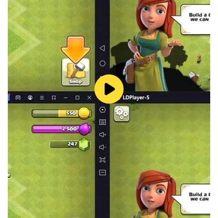
◆ Conteúdo à beça para explorar!
Jogue desafios infinitos, desde aventuras roguelite
automatizadas a batalhas PvP em tempo real!
◆ Batalhas multijogador: forme uma equipe e vá à
conquista!
Lute pela glória da sua guilda e conquiste vitórias
emocionantes trabalhando em equipe!
Conteúdo de guilda, invasões cooperativas, mata-
mata de equipes e muito mais!
◆ Relaxe e personalize seu próprio espaço!
Crie seu castelo flutuante, "Heavenhold", faça
decorações em "Meu Quarto" e personalize seu cartão
de perfil!
Desfrute de atividades de fazendinha, criação de
animais, pesca e momentos tranquilos com seus