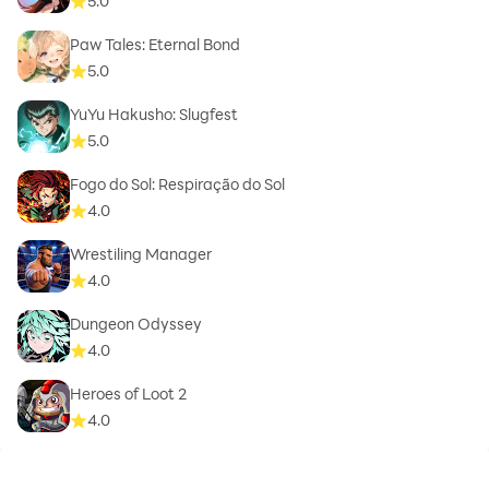
5.0
Paw Tales: Eternal Bond
5.0
YuYu Hakusho: Slugfest
5.0
Fogo do Sol: Respiração do Sol
4.0
Wrestiling Manager
4.0
Dungeon Odyssey
4.0
Heroes of Loot 2
4.0