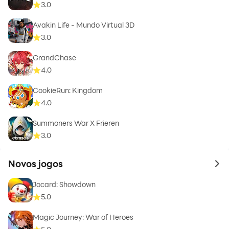
3.0
Avakin Life - Mundo Virtual 3D
3.0
GrandChase
4.0
CookieRun: Kingdom
4.0
Summoners War X Frieren
3.0
Novos jogos
to 
Jocard: Showdown
5.0
Magic Journey: War of Heroes