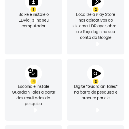
1
2
■ Seu dispositivo precisa de no mínimo 3GB de
Baixe e instale o
Localize a Play Store
LDPlayer no seu
nos aplicativos do
espaço de armazenamento livre para a instalação do
computador
sistema LDPlayer, abra-
jogo.
a e faça login na sua
conta do Google
---------------------------------------
■ Requisitos mínimos ■
- Android 5.0 ou superior
- CPU: 2.0GHz ou superior
- RAM: 2GB
- Espaço livre: 3GB
4
3
Escolha e instale
Digite "Guardian Tales"
---------------------------------------
Guardian Tales a partir
na barra de pesquisa e
dos resultados da
procure por ele
pesquisa