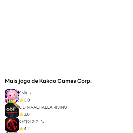
Mais jogo de Kakao Games Corp.
SMiniz
0.0
ODIN:VALHALLA RISING
3.0
아키에이지 워
4.2