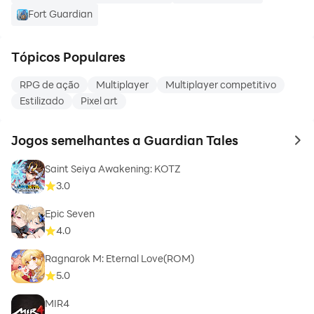
Fort Guardian
Tópicos Populares
RPG de ação
Multiplayer
Multiplayer competitivo
Estilizado
Pixel art
Jogos semelhantes a Guardian Tales
to 
Saint Seiya Awakening: KOTZ
3.0
Epic Seven
4.0
Ragnarok M: Eternal Love(ROM)
5.0
MIR4