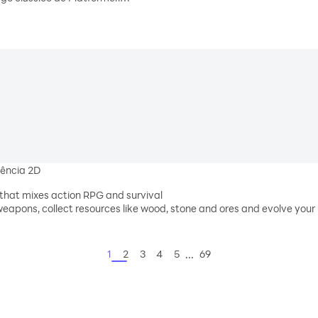
bém quando ele está cercado por Lava ou pela Selva. Este
as faixas etárias. Recolha as moedas e jogue Uvas contra
vência 2D
 that mixes action RPG and survival
weapons, collect resources like wood, stone and ores and evolve your
...
1
2
3
4
5
69