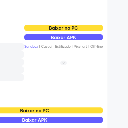
Baixar no PC
Baixar APK
Sandbox
|
Casual
|
Estilizado
|
Pixel art
|
Off-line
e estiver sem
Baixar no PC
Baixar APK
do jogo!