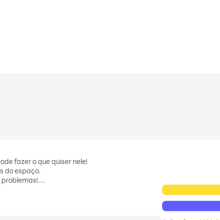
♡
ode fazer o que quiser nele!
es do espaço.
m problemas!
cê pode completar para se familiarizar com a mecânica do jogo ou s
atualizado regularmente, assim como o número de itens e conteúdo 