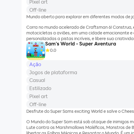
Pixel art
Off-line
Mundo aberto para explorar em diferentes modos de jo
Corra no mundo acelerado de Craftsman 6! Construa, ex
motocicletas a aviões, em uma cidade emocionante e c
personalizadas a pistas incríveis, e libere sua criativ
Sam's World - Super Aventura
Corra com todos os tipos de veículos! Cada um tem ha
0.0
velocidade dos supercarros, a manobrabilida
Ação
Jogos de plataforma
Casual
Estilizado
Pixel art
Off-line
Desfrute do Super Sams exciting World e salve o Chee
O Mundo do Super Sam está sob ataque de inimigos ma
Lute contra os Marshmallows Maléficos, Monstros de 
libertar as Folhas Mágicas e Resgatar o Mundo. É um jo