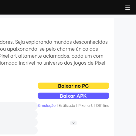
ogadores. Seja explorando mundos desconhecidos
 ou apaixonando-se pelo charme único dos
e Pixel art altamente aclamados, cada um com
ornada incrível no universo dos jogos de Pixel
Baixar no PC
Baixar APK
Simulação
|
Estilizado
|
Pixel art
|
Off-line