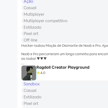
Ação
Casual
Multiplayer
Multiplayer competitivo
Estilizado
Pixel art
Off-line
Hacker roubou Maçãs de Diamante de Noob e Pro. Ajud
Noob e Pro percorreram um longo caminho para encon
as rouba! ▼▼▼
Ragdoll Creator Playground
Você tem que recuperá-los! Mas como? Pergunte a Deus 
4.0
▼ Modo de história - jogador único
▼ Modo PvP para 2 jogadores em um dispositivo - jo
Sandbox
▼ Muitos gêneros em um jogo
Casual
▼ História interessante com Noob no papel principal
▼ Humor e piadas engraçadas
Estilizado
▼ Lute contra zumbis, dirija o carro, mate o chefe e de
Pixel art