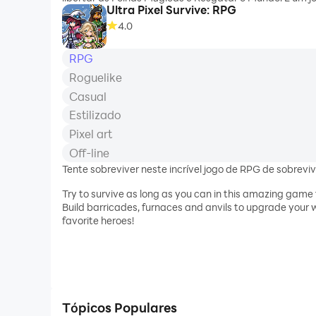
Ultra Pixel Survive: RPG
Sam precisa de sua ajuda no mundo subaquático e tam
4.0
clássico Jump & Run Adventure é para todos em todas 
RPG
Roguelike
Casual
Estilizado
Pixel art
Off-line
Tente sobreviver neste incrível jogo de RPG de sobrevi
Try to survive as long as you can in this amazing game
Build barricades, furnaces and anvils to upgrade your 
favorite heroes!
Tópicos Populares