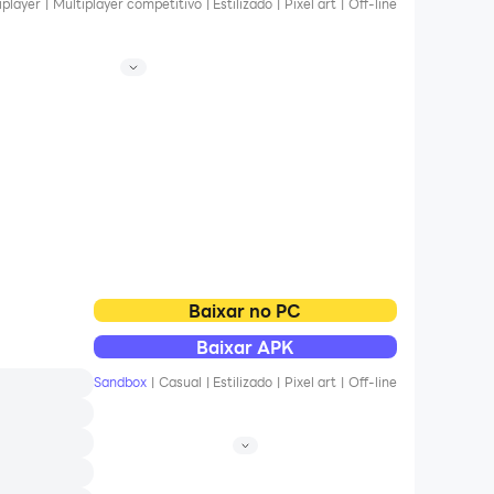
iplayer
|
Multiplayer competitivo
|
Estilizado
|
Pixel art
|
Off-line
Baixar no PC
Baixar APK
Sandbox
|
Casual
|
Estilizado
|
Pixel art
|
Off-line