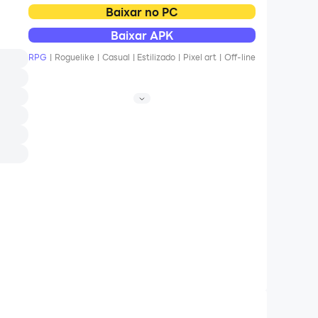
Baixar no PC
Baixar APK
RPG
|
Roguelike
|
Casual
|
Estilizado
|
Pixel art
|
Off-line