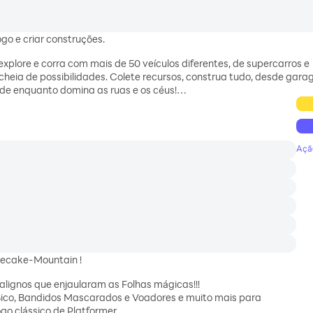
go e criar construções.
plore e corra com mais de 50 veículos diferentes, de supercarros e
heia de possibilidades. Colete recursos, construa tudo, desde gara
idade enquanto domina as ruas e os céus!
bilidades únicas que mudarão a maneira como você corre. Você pref
Açã
secake-Mountain !
lignos que enjaularam as Folhas mágicas!!!
Bico, Bandidos Mascarados e Voadores e muito mais para
go clássico de Platformer.