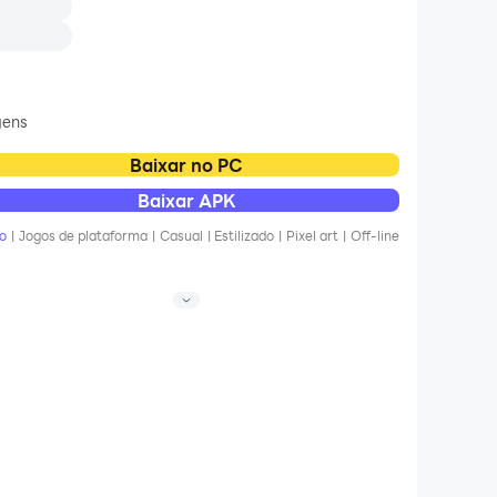
gens
Baixar no PC
ere a
Baixar APK
o
|
Jogos de plataforma
|
Casual
|
Estilizado
|
Pixel art
|
Off-line