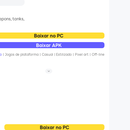
apons, tanks,
Baixar no PC
Baixar APK
o
|
Jogos de plataforma
|
Casual
|
Estilizado
|
Pixel art
|
Off-line
Baixar no PC