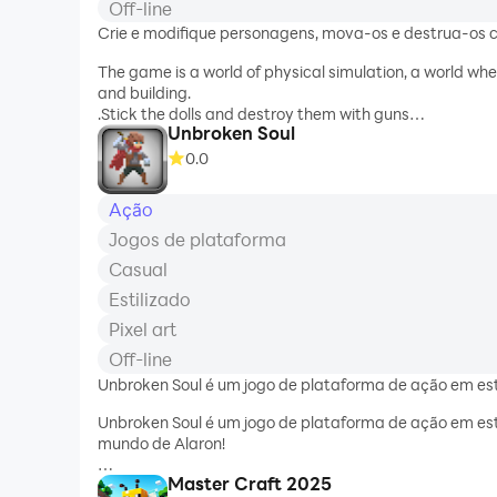
Off-line
Crie e modifique personagens, mova-os e destrua-os
The game is a world of physical simulation, a world 
and building.
.Stick the dolls and destroy them with guns
Unbroken Soul
.punch and break bones. Various weapons
.You can choose as you like
0.0
.Draw and move the characters
Ação
Jogos de plataforma
Casual
Estilizado
Pixel art
Off-line
Unbroken Soul é um jogo de plataforma de ação em estil
Unbroken Soul é um jogo de plataforma de ação em esti
mundo de Alaron!
Master Craft 2025