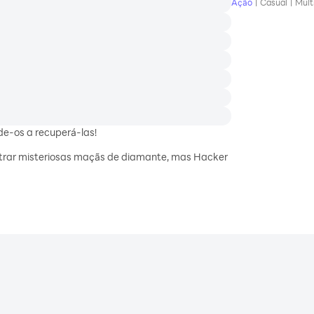
Ação
|
Casual
|
Mult
e-os a recuperá-las!
trar misteriosas maçãs de diamante, mas Hacker
sobre isso! Ajude-o e ele o ajudará!
gue com amigos
strua o Hacker!