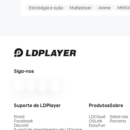
Estratégia e ação
Multiplayer
Anime
MMO
Siga-nos
Suporte de LDPlayer
Produtos
Sobre
Email
LDCloud
Sobre nós
Facebook
OSLink
Parceria
Discord
EasyFun
E-mail de atendimento de LDGame