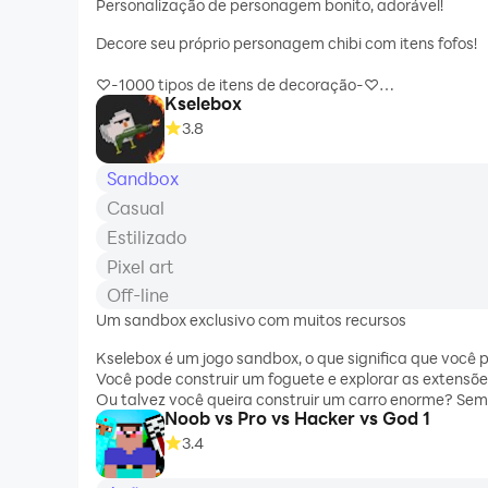
Personalização de personagem bonito, adorável!
Decore seu próprio personagem chibi com itens fofos!
♡-1000 tipos de itens de decoração-♡
Kselebox
♡-Cílios, lentes, tingimento ?! Vários Customizing!-♡
♡-É meu estilo! Gráfico de ponto atraente-♡
3.8
♡-Salve na galeria e compartilhe com seus amigos!-
Sandbox
Casual
Twitter : @mylittlestar19
bgm info. DCI Noot (https://dcinoot.bandcamp.com/)
Estilizado
Pixel art
Off-line
Um sandbox exclusivo com muitos recursos
Kselebox é um jogo sandbox, o que significa que você p
Você pode construir um foguete e explorar as extensõ
Ou talvez você queira construir um carro enorme? Se
Noob vs Pro vs Hacker vs God 1
Faça o que quiser! Há também missões no jogo, que vo
ideias.
3.4
O jogo possui vários mapas/mundos, cujo número será 
Os jogadores podem