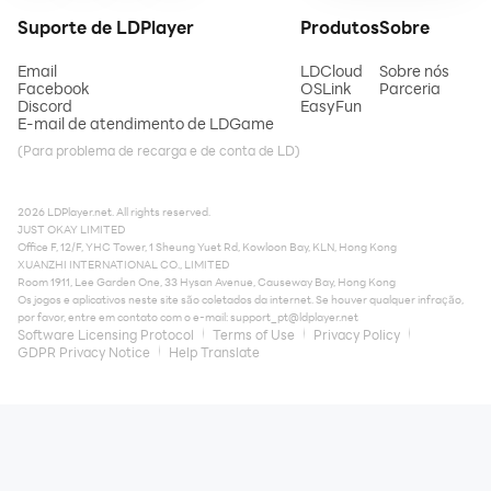
Suporte de LDPlayer
Produtos
Sobre
Email
LDCloud
Sobre nós
Facebook
OSLink
Parceria
Discord
EasyFun
E-mail de atendimento de LDGame
(Para problema de recarga e de conta de LD)
2026 LDPlayer.net. All rights reserved.
JUST OKAY LIMITED
Office F, 12/F, YHC Tower, 1 Sheung Yuet Rd, Kowloon Bay, KLN, Hong Kong
XUANZHI INTERNATIONAL CO., LIMITED
Room 1911, Lee Garden One, 33 Hysan Avenue, Causeway Bay, Hong Kong
Os jogos e aplicativos neste site são coletados da internet. Se houver qualquer infração,
por favor, entre em contato com o e-mail:
support_pt@ldplayer.net
Software Licensing Protocol
Terms of Use
Privacy Policy
GDPR Privacy Notice
Help Translate