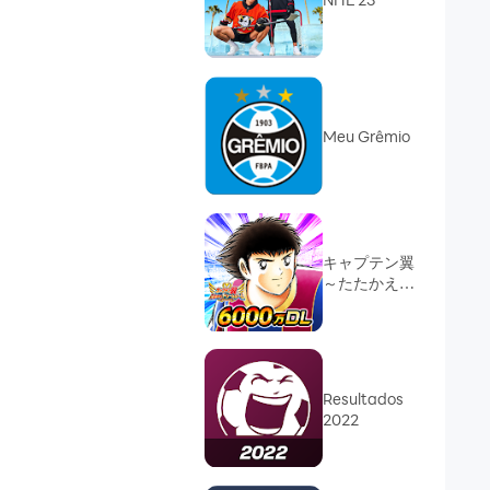
Meu Grêmio
キャプテン翼
～たたかえド
リームチーム
～ サッカーゲ
ーム
Resultados
2022