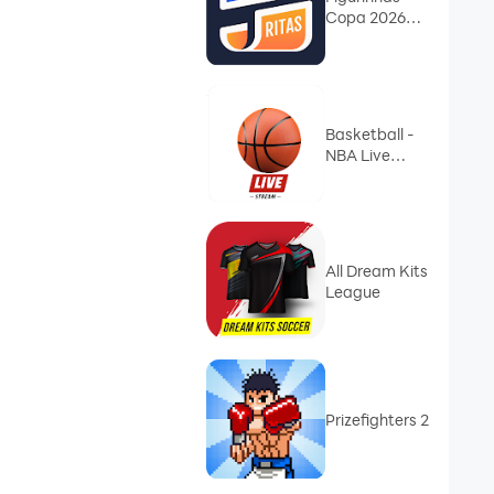
Copa 2026
Album
Basketball -
NBA Live
Streams
All Dream Kits
League
Prizefighters 2