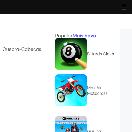
Popular
Mais novo
Quebra-Cabeças
Billiards Clash
Max Air
Motocross
NHL 23