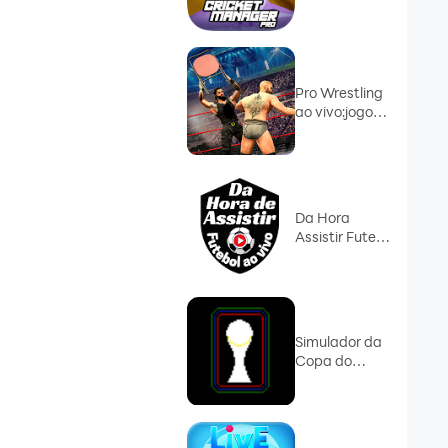
2023
Pro Wrestling
ao vivo:jogo
WWF
Da Hora
Assistir Fute
ao vivo
Simulador da
Copa do
Mundo