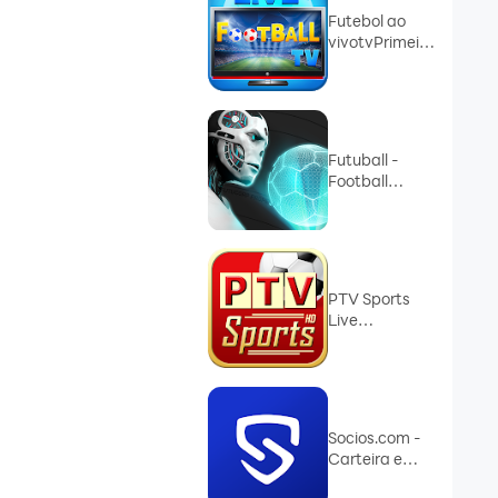
Futebol ao
vivotvPrimeira
Liga
Futuball -
Football
Manager
PTV Sports
Live
Streaming TV
Socios.com -
Carteira e
Tokens