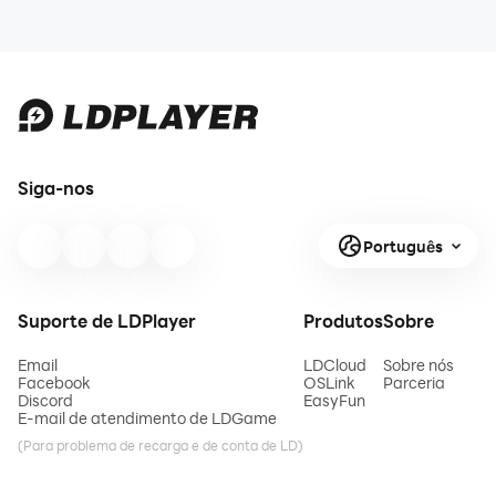
Siga-nos
Português
Suporte de LDPlayer
Produtos
Sobre
Email
LDCloud
Sobre nós
Facebook
OSLink
Parceria
Discord
EasyFun
E-mail de atendimento de LDGame
(Para problema de recarga e de conta de LD)