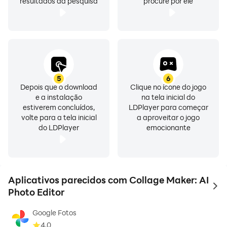
resultados da pesquisa
procure por ele
5
6
Depois que o download
Clique no ícone do jogo
e a instalação
na tela inicial do
estiverem concluídos,
LDPlayer para começar
volte para a tela inicial
a aproveitar o jogo
do LDPlayer
emocionante
Aplicativos parecidos com Collage Maker: AI
to 
Photo Editor
Google Fotos
4.0