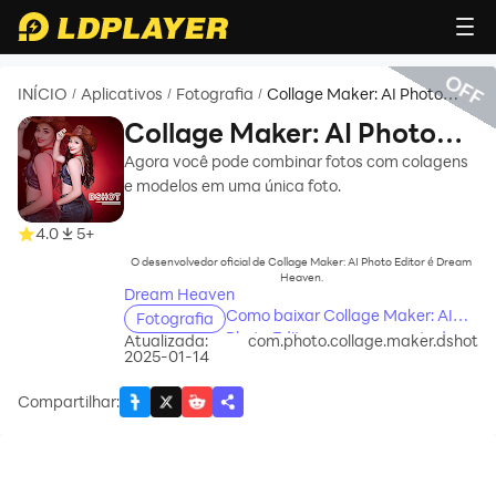
OFF
INÍCIO
Aplicativos
Fotografia
Collage Maker: AI Photo
/
/
/
Editor
Collage Maker: AI Photo
Editor
Agora você pode combinar fotos com colagens
e modelos em uma única foto.
recommend
4.0
5+
O desenvolvedor oficial de Collage Maker: AI Photo Editor é Dream
Heaven.
Dream Heaven
Como baixar Collage Maker: AI
Fotografia
Photo Editor no seu computador
Atualizada:
com.photo.collage.maker.dshot
2025-01-14
Compartilhar
: