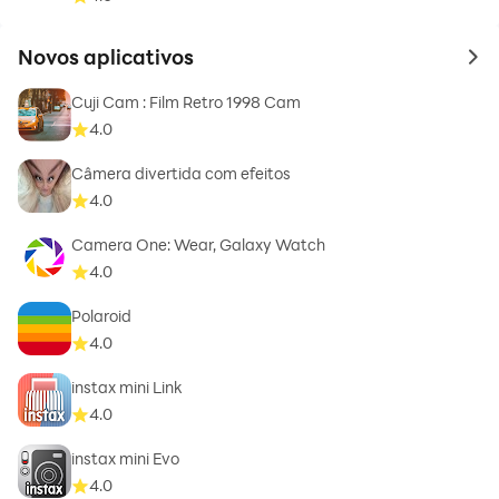
Novos aplicativos
to 
Cuji Cam : Film Retro 1998 Cam
4.0
Câmera divertida com efeitos
4.0
Camera One: Wear, Galaxy Watch
4.0
Polaroid
4.0
instax mini Link
4.0
instax mini Evo
4.0