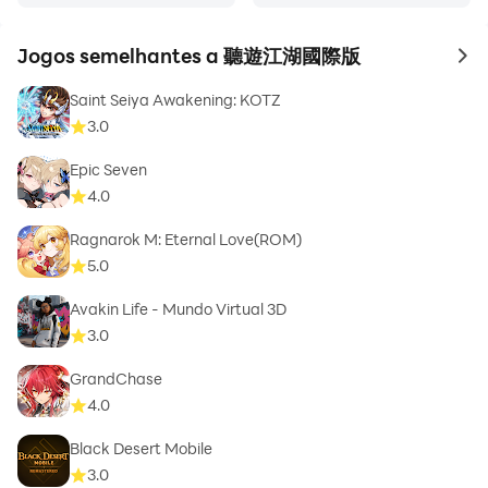
Jogos semelhantes a 聽遊江湖國際版
to 
Saint Seiya Awakening: KOTZ
3.0
Epic Seven
4.0
Ragnarok M: Eternal Love(ROM)
5.0
Avakin Life - Mundo Virtual 3D
3.0
GrandChase
4.0
Black Desert Mobile
3.0