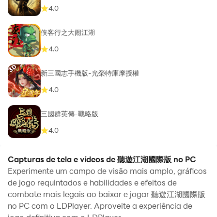
4.0
侠客行之大闹江湖
4.0
新三國志手機版-光榮特庫摩授權
4.0
三國群英傳-戰略版
4.0
Capturas de tela e vídeos de 聽遊江湖國際版 no PC
Experimente um campo de visão mais amplo, gráficos
de jogo requintados e habilidades e efeitos de
combate mais legais ao baixar e jogar 聽遊江湖國際版
no PC com o LDPlayer. Aproveite a experiência de