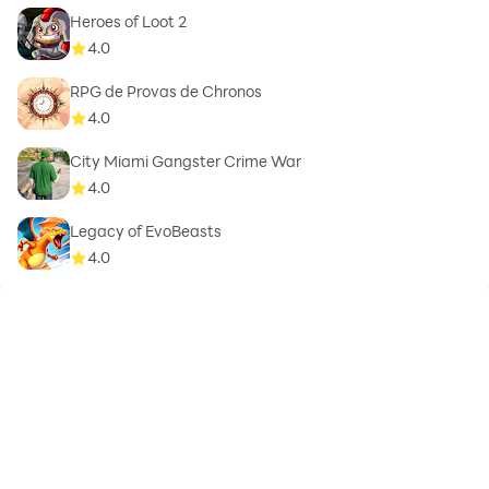
Heroes of Loot 2
4.0
RPG de Provas de Chronos
4.0
City Miami Gangster Crime War
4.0
Legacy of EvoBeasts
4.0