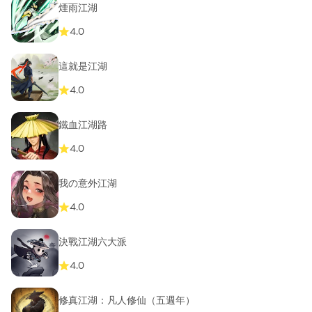
煙雨江湖
4.0
這就是江湖
4.0
鐵血江湖路
4.0
我の意外江湖
4.0
決戰江湖六大派
4.0
修真江湖：凡人修仙（五週年）