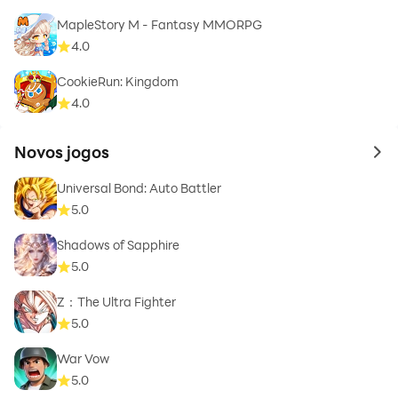
MapleStory M - Fantasy MMORPG
4.0
CookieRun: Kingdom
4.0
Novos jogos
to 
Universal Bond: Auto Battler
5.0
Shadows of Sapphire
5.0
Z：The Ultra Fighter
5.0
War Vow
5.0