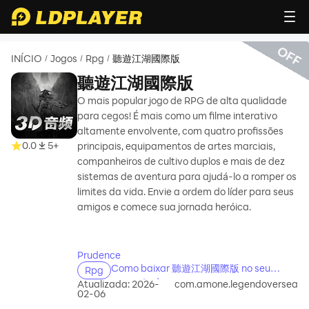
OFF
INÍCIO
Jogos
Rpg
聽遊江湖國際版
/
/
/
聽遊江湖國際版
O mais popular jogo de RPG de alta qualidade
para cegos! É mais como um filme interativo
altamente envolvente, com quatro profissões
0.0
5+
principais, equipamentos de artes marciais,
companheiros de cultivo duplos e mais de dez
sistemas de aventura para ajudá-lo a romper os
limites da vida. Envie a ordem do líder para seus
amigos e comece sua jornada heróica.
recommend
Prudence
Como baixar 聽遊江湖國際版 no seu
Rpg
computador
Atualizada: 2026-
com.amone.legendoversea
02-06