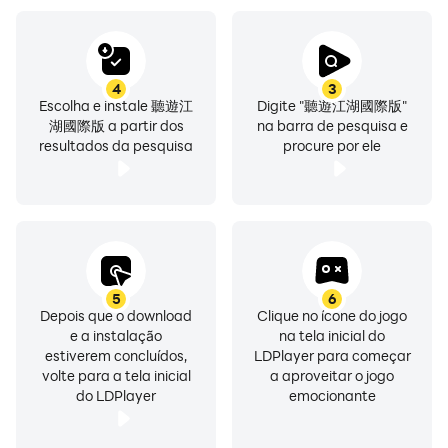
4
3
Escolha e instale 聽遊江
Digite "聽遊江湖國際版"
湖國際版 a partir dos
na barra de pesquisa e
resultados da pesquisa
procure por ele
5
6
Depois que o download
Clique no ícone do jogo
e a instalação
na tela inicial do
estiverem concluídos,
LDPlayer para começar
volte para a tela inicial
a aproveitar o jogo
do LDPlayer
emocionante