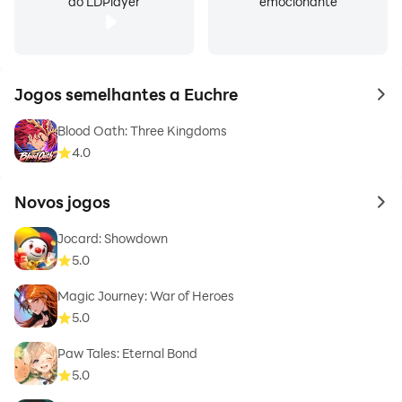
do LDPlayer
emocionante
Jogos semelhantes a Euchre
to 
Blood Oath: Three Kingdoms
4.0
Novos jogos
to 
Jocard: Showdown
5.0
Magic Journey: War of Heroes
5.0
Paw Tales: Eternal Bond
5.0