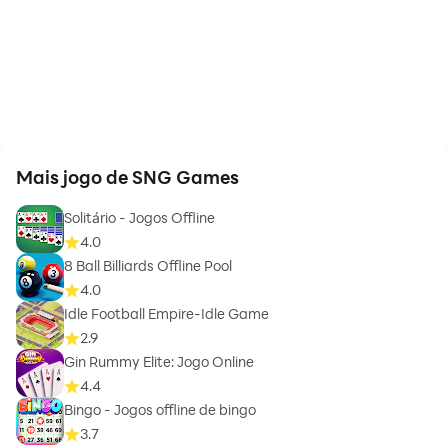
Mais jogo de SNG Games
Solitário - Jogos Offline
4.0
8 Ball Billiards Offline Pool
4.0
Idle Football Empire-Idle Game
2.9
Gin Rummy Elite: Jogo Online
4.4
Bingo - Jogos offline de bingo
3.7