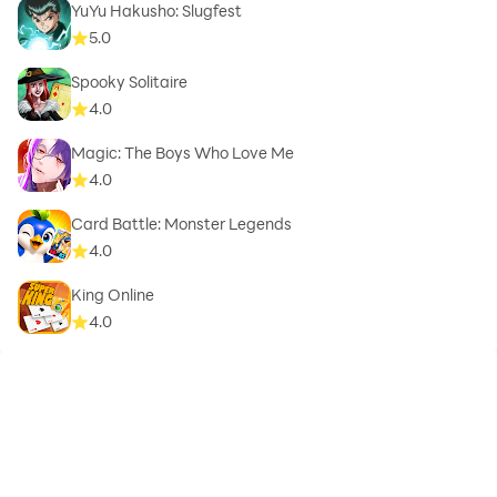
YuYu Hakusho: Slugfest
5.0
Spooky Solitaire
4.0
Magic: The Boys Who Love Me
4.0
Card Battle: Monster Legends
4.0
King Online
4.0