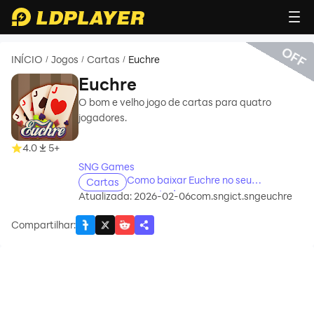
OFF
INÍCIO
Jogos
Cartas
Euchre
/
/
/
Euchre
O bom e velho jogo de cartas para quatro
jogadores.
recommend
4.0
5+
SNG Games
Como baixar Euchre no seu
Cartas
computador
Atualizada: 2026-02-06
com.sngict.sngeuchre
Compartilhar
: