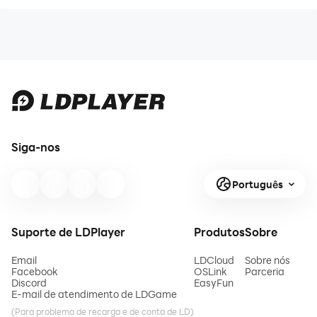
Siga-nos
Português
Suporte de LDPlayer
Produtos
Sobre
Email
LDCloud
Sobre nós
Facebook
OSLink
Parceria
Discord
EasyFun
E-mail de atendimento de LDGame
(Para problema de recarga e de conta de LD)