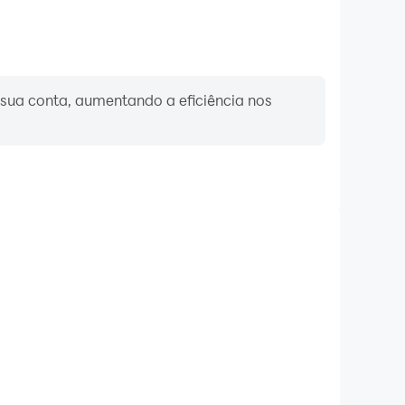
r sua conta, aumentando a eficiência nos
Teclado e mouse
 jogadores frequentemente realizam ações como
leção de habilidade e combate, onde o teclado e o
 operação mais conveniente e responsiva.