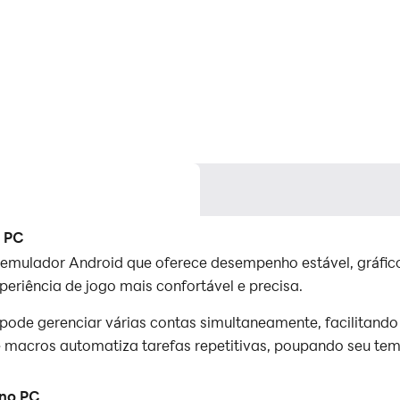
o PC
emulador Android que oferece desempenho estável, gráfico
riência de jogo mais confortável e precisa.
 pode gerenciar várias contas simultaneamente, facilitand
de macros automatiza tarefas repetitivas, poupando seu te
mente em PCs de baixa configuração, permitindo que mai
 no PC