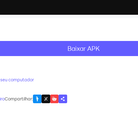
Baixar APK
recommend
o seu computador
iro
Compartilhar
: