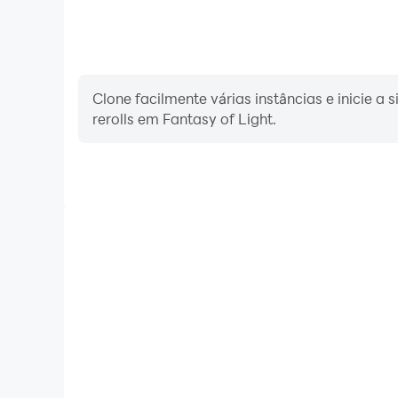
Clone facilmente várias instâncias e inicie a
rerolls em Fantasy of Light.
FPS alto
Com o suporte para alta FPS, os gráficos do jogo Fa
e as ações são mais fluidas, melhorando a experiênc
Fantasy of Light.