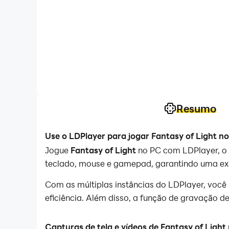
Resumo
Use o LDPlayer para jogar Fantasy of Light n
Jogue
Fantasy of Light
no PC com LDPlayer, o 
teclado, mouse e gamepad, garantindo uma expe
Com as múltiplas instâncias do LDPlayer, você
eficiência. Além disso, a função de gravação 
LDPlayer também é otimizado para rodar suave
Capturas de tela e vídeos de Fantasy of Light