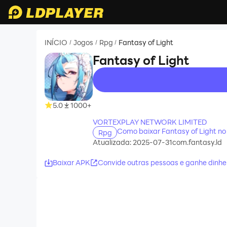
INÍCIO
Jogos
Rpg
Fantasy of Light
/
/
/
Fantasy of Light
recommend
5.0
1000+
VORTEXPLAY NETWORK LIMITED
Como baixar Fantasy of Light n
Rpg
Atualizada: 2025-07-31
com.fantasy.ld
Baixar APK
Convide outras pessoas e ganhe dinhe