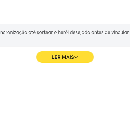
 sincronização até sortear o herói desejado antes de vincula
LER MAIS
ntasy of Light são mais suaves
Em Fantasy of Light, os
ia visual e a imersão de jogar
movimento de personagem, se
mouse oferecem uma