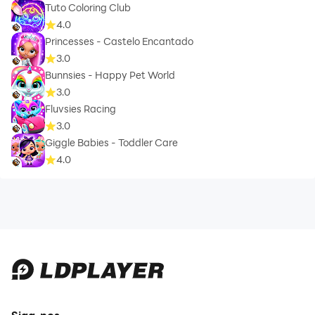
Tuto Coloring Club
4.0
Princesses - Castelo Encantado
3.0
Bunnsies - Happy Pet World
3.0
Fluvsies Racing
3.0
Giggle Babies - Toddler Care
4.0