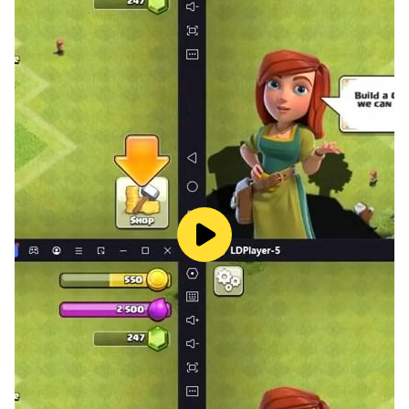
um castelo inflável e tocando instrumentos musicais
fofos! Ah, e fique de olho nas caixas mágicas, elas
estão cheias de surpresas e mal podem esperar para
serem abertas!
🍬 CURTA OS MINIJOGOS
Mergulhe num mundo superdivertido de jogos fofos!
Pule de biscoito em biscoito para pegar moedas! Faça
seu animal voar e nadar! Encontre e desbloqueie todos
os bichinhos virtuais escondidos! Fluvsies fofos
querem jogar esses e vários outros jogos com você,
então choque os ovos e divirta-se com todos os
animais!
🎀 VISITE SALÕES DE MODA
Seu bichinho virtual quer ficar elegante! Descubra uma
incrível coleção de itens da moda e acessórios fofos
para animais que transformarão seus Fluvsies em