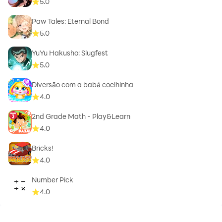
5.0
Paw Tales: Eternal Bond
5.0
YuYu Hakusho: Slugfest
5.0
Diversão com a babá coelhinha
4.0
2nd Grade Math - Play&Learn
4.0
Bricks!
4.0
Number Pick
4.0