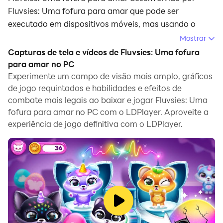
Fluvsies: Uma fofura para amar que pode ser
executado em dispositivos móveis, mas usando o
melhor emulador de Android - LDPlayer, você pode
Mostrar
baixar e jogar Fluvsies: Uma fofura para amar no seu
Capturas de tela e vídeos de Fluvsies: Uma fofura
computador.
para amar no PC
Experimente um campo de visão mais amplo, gráficos
Ao executar Fluvsies: Uma fofura para amar no seu
de jogo requintados e habilidades e efeitos de
computador, você pode navegar claramente em uma
combate mais legais ao baixar e jogar Fluvsies: Uma
tela maior, e controlar o aplicativo com o mouse e o
fofura para amar no PC com o LDPlayer. Aproveite a
teclado é muito mais rápido do que com o teclado de
experiência de jogo definitiva com o LDPlayer.
toque, e você nunca terá que se preocupar com a
bateria do seu dispositivo.
Com as funções de múltiplas instâncias e
sincronizador, você pode até executar vários
aplicativos e contas no seu PC.
E a função de transferência de arquivos torna muito