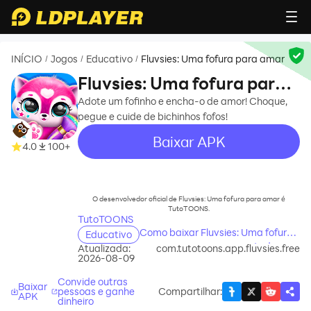
INÍCIO
Jogos
Educativo
Fluvsies: Uma fofura para amar
/
/
/
Fluvsies: Uma fofura para
amar
Adote um fofinho e encha-o de amor! Choque,
pegue e cuide de bichinhos fofos!
Baixar APK
4.0
100+
recommend
O desenvolvedor oficial de Fluvsies: Uma fofura para amar é
TutoTOONS.
TutoTOONS
Como baixar Fluvsies: Uma fofura
Educativo
para amar no seu computador
Atualizada:
com.tutotoons.app.fluvsies.free
2026-08-09
Convide outras
Baixar
pessoas e ganhe
Compartilhar
:
APK
dinheiro