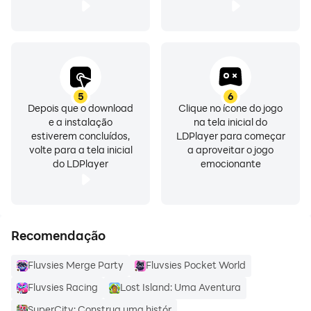
5
6
Depois que o download
Clique no ícone do jogo
e a instalação
na tela inicial do
estiverem concluídos,
LDPlayer para começar
volte para a tela inicial
a aproveitar o jogo
do LDPlayer
emocionante
Recomendação
Fluvsies Merge Party
Fluvsies Pocket World
Fluvsies Racing
Lost Island: Uma Aventura
SuperCity: Construa uma histór