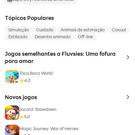
Tópicos Populares
Simulação
Cuidado
Animais de estimação
Casual
Estilizado
Desenho animado
Off-line
Jogos semelhantes a Fluvsies: Uma fofura
to 
para amar
Toca Boca World
4.0
Novos jogos
to 
Jocard: Showdown
5.0
Magic Journey: War of Heroes