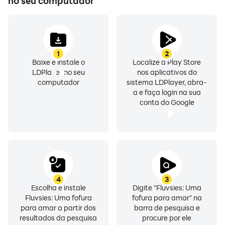
no seu computador
· Saiba mais sobre nós: https://tutotoons.com
· Leia o nosso blog: https://blog.tutotoons.com
· Curta-nos no Facebook:
https://www.facebook.com/tutotoons
1
2
· Siga-nos no Instagram:
Baixe e instale o
Localize a Play Store
https://www.instagram.com/tutotoons/
LDPlayer no seu
nos aplicativos do
computador
sistema LDPlayer, abra-
a e faça login na sua
conta do Google
4
3
Escolha e instale
Digite "Fluvsies: Uma
Fluvsies: Uma fofura
fofura para amar" na
para amar a partir dos
barra de pesquisa e
resultados da pesquisa
procure por ele