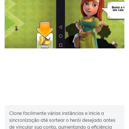
verdadeiros bichinhos fashionistas. Mas calma, tem
mais! Você também pode soltar a criatividade com
designs adoráveis de pintura de rosto de animais!
🎡 DESCUBRA NOVAS ÁREAS
O mundo mágico e fofo dos Fluvsies está cheio de
lugares incríveis! Seu bichinho virtual pode jogar na
zona da praia, no jardim fofo, na loja de brinquedos
para animais e no parquinho perfeito para gatos.
Explore essas áreas, encontre brinquedos legais e
divirta-se com todos os bichinhos virtuais fofos!
Para vivenciar totalmente a experiência de jogo
TutoTOONS, convidamos você a se juntar ao
TutoClub. Esta assinatura oferece uma ampla
Clone facilmente várias instâncias e inicie a
variedade de jogos com atualizações regulares,
sincronização até sortear o herói desejado antes
de vincular sua conta, aumentando a eficiência
conteúdo exclusivo para membros, compras no