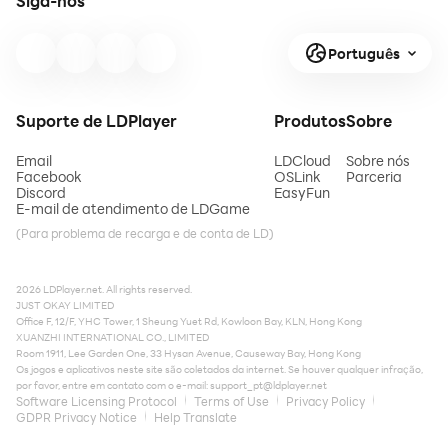
Siga-nos
Português
Suporte de LDPlayer
Produtos
Sobre
Email
LDCloud
Sobre nós
Facebook
OSLink
Parceria
Discord
EasyFun
E-mail de atendimento de LDGame
(Para problema de recarga e de conta de LD)
2026 LDPlayer.net. All rights reserved.
JUST OKAY LIMITED
Office F, 12/F, YHC Tower, 1 Sheung Yuet Rd, Kowloon Bay, KLN, Hong Kong
XUANZHI INTERNATIONAL CO., LIMITED
Room 1911, Lee Garden One, 33 Hysan Avenue, Causeway Bay, Hong Kong
Os jogos e aplicativos neste site são coletados da internet. Se houver qualquer infração,
por favor, entre em contato com o e-mail:
support_pt@ldplayer.net
Software Licensing Protocol
Terms of Use
Privacy Policy
GDPR Privacy Notice
Help Translate