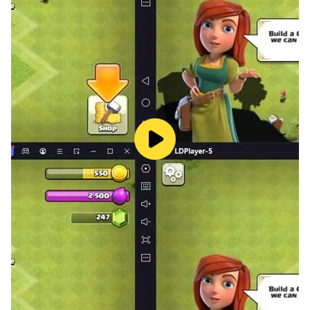
veteranos quanto para novatos, ROX é o futuro dos
MMORPGs clássicos.
◈ Uma Economia Real Feita pelos Jogadores ◈
Basta ganhar, negociar e prosperar. No ROX,
equipamentos poderosos são derrubados por chefes e
obtidos por negociações entre jogadores. Preveja
tendências de mercado, domine a casa de leilões e
dispute com milhares de jogadores em uma economia
compartilhada. Isso é Trade-to-Win, não Pay-to-Win.
◈ Um Mundo Vivo de Aventuras e Batalhas ◈
Embarque em missões solo, desafie masmorras ou
forme equipes para eventos multijogador massivos.
Explore diversas regiões repletas de histórias épicas e
desafios reais. Junte-se a um clã, faça amigos para a
vida toda e vivencie uma comunidade MMO