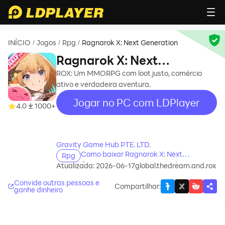
INÍCIO
Jogos
Rpg
Ragnarok X: Next Generation
/
/
/
Ragnarok X: Next
Generation
ROX: Um MMORPG com loot justo, comércio
ativo e verdadeira aventura.
Jogar no PC com LDPlayer
4.0
1000+
recommend
Gravity Game Hub PTE. LTD.
Como baixar Ragnarok X: Next
Rpg
Generation no seu computador
Atualizada: 2026-06-17
global.thedream.and.rox
Convide outras pessoas e
Compartilhar
:
ganhe dinheiro