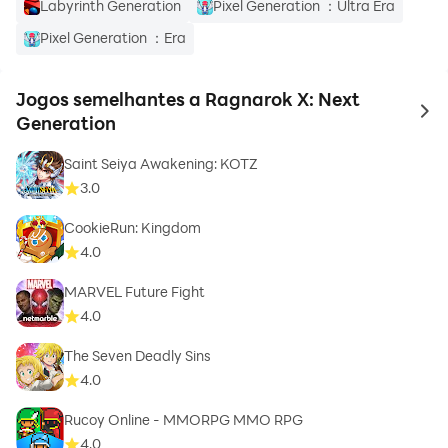
Labyrinth Generation
Pixel Generation ：Ultra Era
Pixel Generation ：Era
Jogos semelhantes a Ragnarok X: Next
to 
Generation
Saint Seiya Awakening: KOTZ
3.0
CookieRun: Kingdom
4.0
MARVEL Future Fight
4.0
The Seven Deadly Sins
4.0
Rucoy Online - MMORPG MMO RPG
4.0