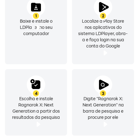
Discord: https://discord.gg/RzxfwmCfTF
Facebook: https://www.facebook.com/profile.php?
1
2
id=61573683792117
Baixe e instale o
Localize a Play Store
YouTube:
LDPlayer no seu
nos aplicativos do
https://www.youtube.com/@RagnarokXGlobal
computador
sistema LDPlayer, abra-
a e faça login na sua
X: https://x.com/ragnarokxglobal
conta do Google
4
3
Escolha e instale
Digite "Ragnarok X:
Ragnarok X: Next
Next Generation" na
Generation a partir dos
barra de pesquisa e
resultados da pesquisa
procure por ele