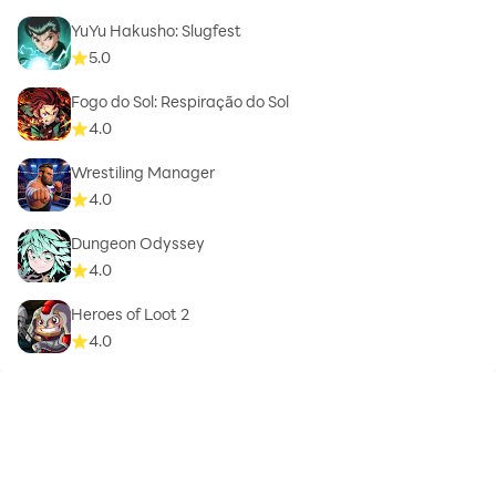
YuYu Hakusho: Slugfest
5.0
Fogo do Sol: Respiração do Sol
4.0
Wrestiling Manager
4.0
Dungeon Odyssey
4.0
Heroes of Loot 2
4.0