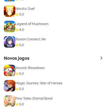
Naruto: Duel
5.0
Legend of Mushroom
4.0
Illusion Connect: Re
5.0
Novos jogos
to 
Jocard: Showdown
5.0
Magic Journey: War of Heroes
5.0
Paw Tales: Eternal Bond
5.0