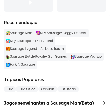
Recomendação
Sausage Man
Silly Sausage: Doggy Dessert
Silly Sausage in Meat Land
Sausage Legend - As batalhas m
Sausage BattleRoyale-Gun Games
Sausage Wars.io
Fork N Sausage
Tópicos Populares
Tiro
Tiro tático
Casuais
Estilizado
Jogos semelhantes a Sausage Man(Beta)
to 