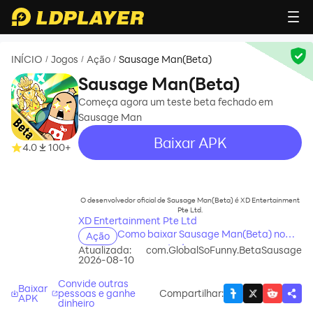
INÍCIO
Jogos
Ação
Sausage Man(Beta)
/
/
/
Sausage Man(Beta)
Começa agora um teste beta fechado em
Sausage Man
Baixar APK
4.0
100+
recommend
O desenvolvedor oficial de Sausage Man(Beta) é XD Entertainment
Pte Ltd.
XD Entertainment Pte Ltd
Como baixar Sausage Man(Beta) no
Ação
seu computador
Atualizada:
com.GlobalSoFunny.BetaSausage
2026-08-10
Convide outras
Baixar
pessoas e ganhe
Compartilhar
:
APK
dinheiro