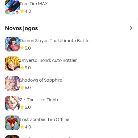
Free Fire MAX
4.0
Novos jogos
to 
Demon Slayer: The Ultimate Battle
5.0
Universal Bond: Auto Battler
5.0
Shadows of Sapphire
5.0
Z：The Ultra Fighter
5.0
Last Zombie: Tiro Offline
4.0