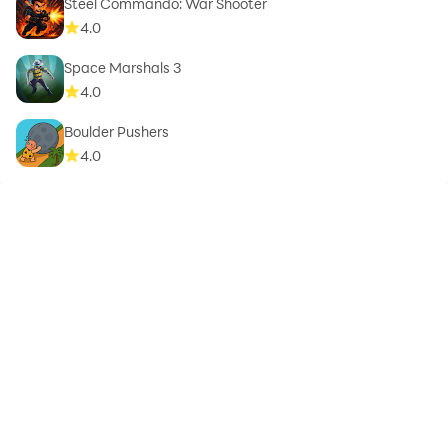
Steel Commando: War Shooter
4.0
Space Marshals 3
4.0
Boulder Pushers
4.0