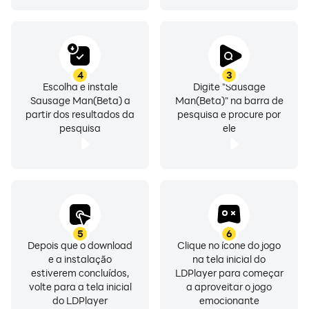
4
3
Escolha e instale
Digite "Sausage
Sausage Man(Beta) a
Man(Beta)" na barra de
partir dos resultados da
pesquisa e procure por
pesquisa
ele
5
6
Depois que o download
Clique no ícone do jogo
e a instalação
na tela inicial do
estiverem concluídos,
LDPlayer para começar
volte para a tela inicial
a aproveitar o jogo
do LDPlayer
emocionante