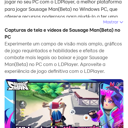
jogar no seu PC com o LDPlayer, a melhor plataforma
para jogar Sausage Man(Beta) no Windows PC, que
oferece recursos poderosos para ajudá-lo a ter uma
Mostrar
experiência de jogo imersiva em Sausage Man(Beta).
Capturas de tela e vídeos de Sausage Man(Beta) no
Quando você joga Sausage Man(Beta) no seu PC,
PC
você pode ajustar as configurações de taxa de
Experimente um campo de visão mais amplo, gráficos
de jogo requintados e habilidades e efeitos de
quadros, desfrutar de uma experiência de jogo suave e
combate mais legais ao baixar e jogar Sausage
gráficos incríveis.
Man(Beta) no PC com o LDPlayer. Aproveite a
O LDPlayer também oferece mapeamentos de
experiência de jogo definitiva com o LDPlayer.
teclado pré-configurados, para facilitar o controle de
todo o jogo. A função de mapeamento de teclado é
constantemente otimizada para melhorar a
sensibilidade das teclas e a precisão da liberação de
habilidades. Para melhorar a sua experiência de jogo,
o LDPlayer também configura botões especiais para
você, como botão de tiro, botão de esconder o mouse,