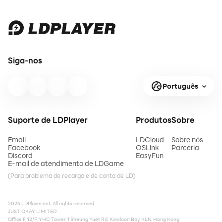
Siga-nos
Português
Suporte de LDPlayer
Produtos
Sobre
Email
LDCloud
Sobre nós
Facebook
OSLink
Parceria
Discord
EasyFun
E-mail de atendimento de LDGame
(Para problema de recarga e de conta de LD)
2026 LDPlayer.net. All rights reserved.
JUST OKAY LIMITED
Office F, 12/F, YHC Tower, 1 Sheung Yuet Rd, Kowloon Bay, KLN, Hong Kong