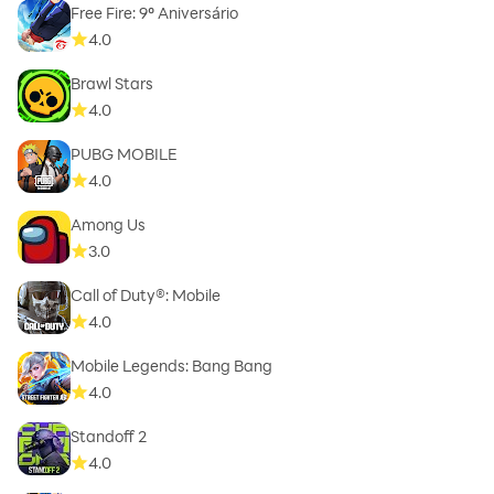
Free Fire: 9º Aniversário
4.0
Brawl Stars
4.0
PUBG MOBILE
4.0
Among Us
3.0
Call of Duty®: Mobile
4.0
Mobile Legends: Bang Bang
4.0
Standoff 2
4.0