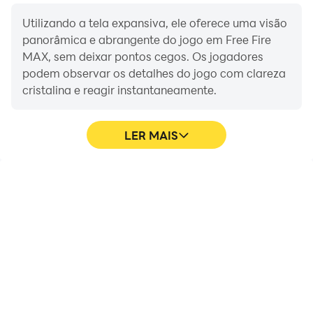
Utilizando a tela expansiva, ele oferece uma visão
panorâmica e abrangente do jogo em Free Fire
MAX, sem deixar pontos cegos. Os jogadores
podem observar os detalhes do jogo com clareza
cristalina e reagir instantaneamente.
LER MAIS
FPS alto
Vida útil prolongada
da bateria
Com o suporte para alta
Ao executar Free Fire
FPS, os gráficos do jogo
MAX no seu computador,
Free Fire MAX são mais
você não precisa se
suaves e as ações são
preocupar com
mais fluidas, melhorando
problemas de bateria
a experiência visual e a
baixa ou
imersão de jogar Free Fire
superaquecimento do
MAX.