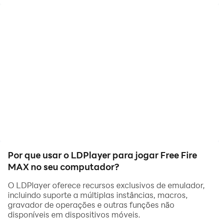
sobrevivente, e ter as melhores estratégias utilizadas
na jogabilidade é a única maneira de vencer. Para
mais otimizações para o campo de batalha, você
pode utilizar o LDPlayer 9 com as melhores
otimizações.
Tiro de sobrevivência em sua melhor visão realista
A jogabilidade é rápida e leve, e o jogador precisa
permanecer em sua zona de jogo e fazer de tudo para
saquear seus inimigos, pois é a única maneira de
sobreviver como último. Os jogadores poderão
administrar sua economia, formar um esquadrão,
liderá-los e ter uma comunicação adequada em um
Por que usar o LDPlayer para jogar Free Fire
modo de jogo 4v4 para derrotar os inimigos na
MAX no seu computador?
batalha.
A experiência de sobrevivência neste jogo foi
O LDPlayer oferece recursos exclusivos de emulador,
incluindo suporte a múltiplas instâncias, macros,
totalmente aprimorada com os gráficos, controles e
gravador de operações e outras funções não
movimentos mais fáceis, para que os jogadores que
disponíveis em dispositivos móveis.