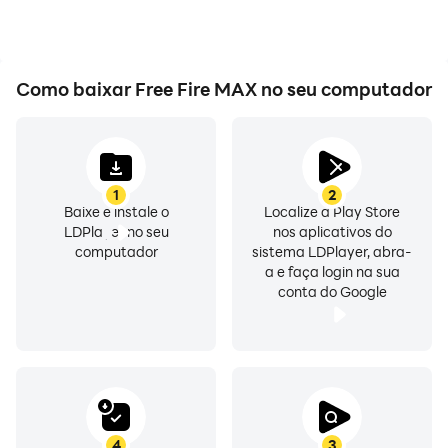
dispositivo. Aproveite
para jogar pelo tempo
que desejar.
Como baixar Free Fire MAX no seu computador
1
2
Baixe e instale o
Localize a Play Store
LDPlayer no seu
nos aplicativos do
computador
sistema LDPlayer, abra-
a e faça login na sua
conta do Google
4
3