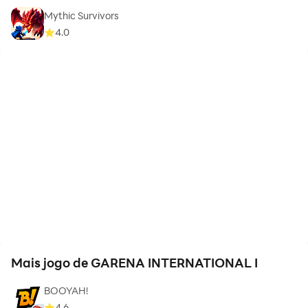
Mythic Survivors
4.0
Mais jogo de GARENA INTERNATIONAL I
BOOYAH!
4.6