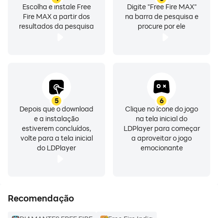
Escolha e instale Free
Digite "Free Fire MAX"
Fire MAX a partir dos
na barra de pesquisa e
resultados da pesquisa
procure por ele
5
6
Depois que o download
Clique no ícone do jogo
e a instalação
na tela inicial do
estiverem concluídos,
LDPlayer para começar
volte para a tela inicial
a aproveitar o jogo
do LDPlayer
emocionante
Recomendação