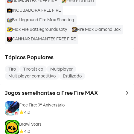
DIAMANTES FREE FIRE
Free Fire India
INCUBADORA FREE FIRE
Battleground Fire Max Shooting
Max Fire Battlegrounds City
Fire Max Diamond Box
GANHAR DIAMANTES FREE FIRE
Tópicos Populares
Tiro
Tiro tático
Multiplayer
Multiplayer competitivo
Estilizado
Jogos semelhantes a Free Fire MAX
to 
Free Fire: 9º Aniversário
4.0
Brawl Stars
4.0