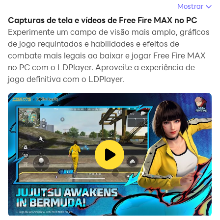
Mostrar
jogadores se tornem o último sobrevivente. Para os
Capturas de tela e vídeos de Free Fire MAX no PC
jogadores que procuram um jogo cheio de não-
Experimente um campo de visão mais amplo, gráficos
exceções e emocionantes, este jogo está repleto de
de jogo requintados e habilidades e efeitos de
ambos para deixá-lo maravilhado.
combate mais legais ao baixar e jogar Free Fire MAX
Jogabilidade de atirador de sobrevivência
no PC com o LDPlayer. Aproveite a experiência de
convincente
jogo definitiva com o LDPlayer.
O Garena Free Fire realiza as batalhas mais estilistas
do jogo, onde os jogadores serão colocados na ilha
remota. Os jogadores daqui terão que lutar contra
outros 49 oponentes, e o jogo oferecerá apenas 10
minutos para você ser o melhor atirador possível. O
campo de batalha tem que ser manejado
estrategicamente com as melhores jogadas, e na hora
de ler para lutar, as melhores armas terão que ser
utilizadas para mostrar o melhor desempenho contra
os adversários.
A cada 10 minutos, o jogo irá aparecer um novo