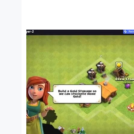
▶ Vivencie a história dos [Seven Deadly Sins] e
Britânia ganha vida nesta recriação fiel. Viaje p
apresentando a história original com visuais i
Além disso, você também pode desfrutar de nov
※ Esse aplicativo oferece compras no aplicativ
Ao baixar o jogo, você está concordando com os
- Termos de Serviço: http://help.netmarble.com
- Política de Privacidade: http://help.netmarbl