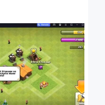
eu dispositivo.