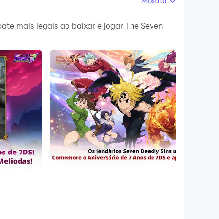
Mostrar
ate mais legais ao baixar e jogar The Seven
plete missões! Execute o sincronizador e
ê pode rodar duas ou mais contas ao mesmo
ê pode fazer o sorteio inicial mais rápido e