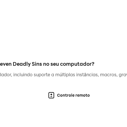
competir com os melhores!
ra!
 de habilidade!
-las e obter uma carta mais forte!
luta com um Movimento Definitivo!
tam em dificuldade a cada rodada!
 Seven Deadly Sins no seu computador?
as em tempo real para vencer as Partidas Mata-mata!
ador, incluindo suporte a múltiplas instâncias, macros, gr
es a cada andar nas Batalhas da Fera Demoníaca!
tas no momento exato em Batalhas do Rei Demônio!
Controle remoto
er encontrados no jogo!
sual, do seu jeito!