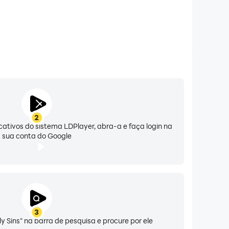
2
icativos do sistema LDPlayer, abra-a e faça login na
sua conta do Google
3
y Sins" na barra de pesquisa e procure por ele