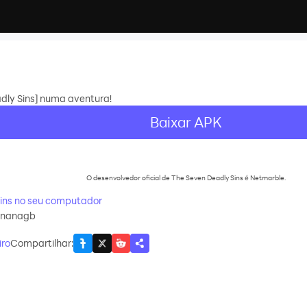
dly Sins] numa aventura!
Baixar APK
O desenvolvedor oficial de The Seven Deadly Sins é Netmarble.
ins no seu computador
.nanagb
iro
Compartilhar
: