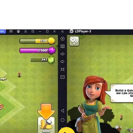
 muito mais!
ela história épica de [The Seven Deadly Sins],
mpressionantes em 3D.
as histórias exclusivas do jogo!
o. Você pode desabilitar essa função nas configurações do s
 Termos de Serviço e Política de Privacidade.
/policy/terms_of_service.asp
e.com/policy/privacy_policy.asp