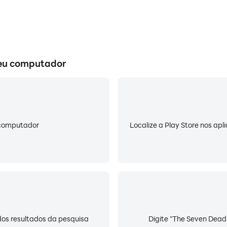
seu computador
u computador
Localize a Play Store nos apl
 dos resultados da pesquisa
Digite "The Seven Deadl