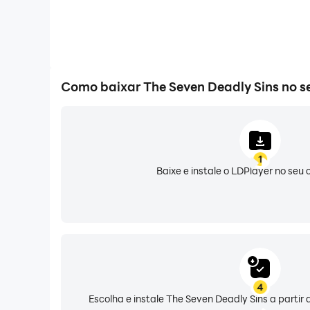
Como baixar The Seven Deadly Sins no 
1
Baixe e instale o LDPlayer no se
4
Escolha e instale The Seven Deadly Sins a partir