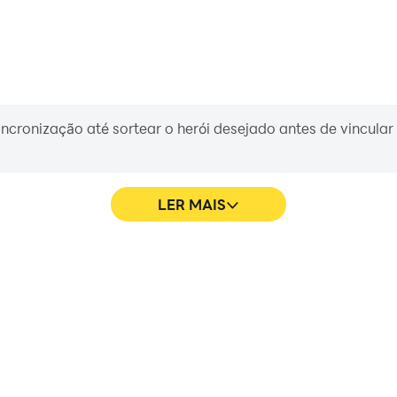
 sincronização até sortear o herói desejado antes de vincula
LER MAIS
he Seven Deadly Sins são mais
Em The Seven Deadly Sins, 
periência visual e a imersão de
movimento de personagem, se
ins.
mouse oferecem uma