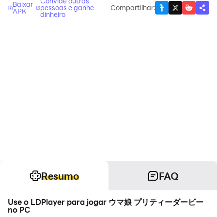
Convide outras
Baixar
pessoas e ganhe
Compartilhar
:
APK
dinheiro
Resumo
FAQ
Use o LDPlayer para jogar ウマ娘 プリティーダービー
no PC