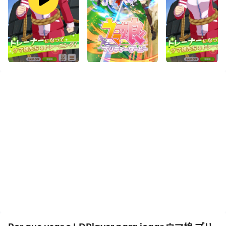
E a função de transferência de arquivos torna muito
fácil compartilhar imagens, vídeos e arquivos.
Baixe ウマ娘 プリティーダービー e execute-o no seu
PC. Desfrute da tela grande e da alta qualidade do PC!
育成ウマ娘&サポートカード新登場！ピックアップガチャ
開催！
育成シミュレーションゲーム『ウマ娘 プリティーダービ
ー』が登場！
奥深い育成システムとハイクオリティな3Dで表現される
ウマ娘の世界を楽しもう！
◆イントロダクション
『ウマ娘』。彼女たちは、走るために生まれてきた。
ときに数奇で、ときに輝かしい歴史を持つ別世界の名前と
共に生まれ、
その魂を受け継いで走るーー。それが、彼女たちの運命。