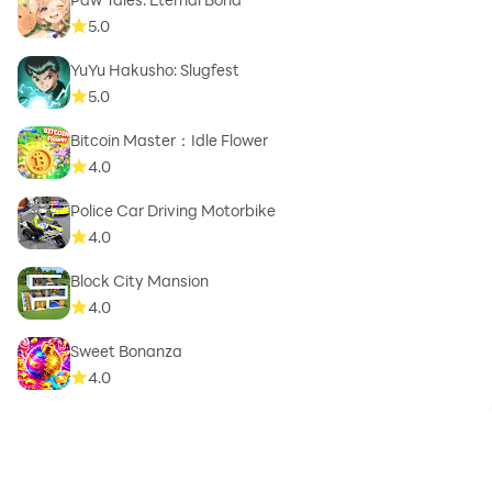
5.0
YuYu Hakusho: Slugfest
5.0
Bitcoin Master：Idle Flower
4.0
Police Car Driving Motorbike
4.0
Block City Mansion
4.0
Sweet Bonanza
4.0