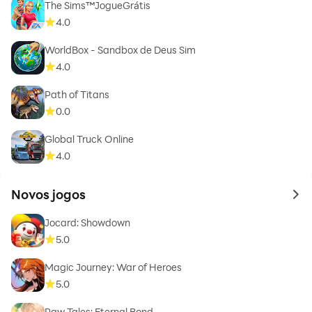
The Sims™JogueGrátis
4.0
WorldBox - Sandbox de Deus Sim
4.0
Path of Titans
0.0
Global Truck Online
4.0
Novos jogos
to 
Jocard: Showdown
5.0
Magic Journey: War of Heroes
5.0
Paw Tales: Eternal Bond