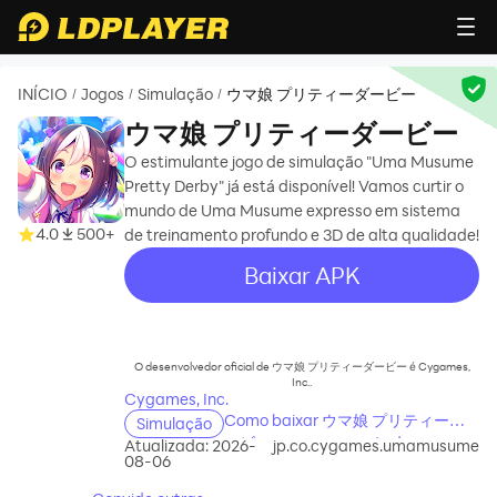
INÍCIO
Jogos
Simulação
ウマ娘 プリティーダービー
/
/
/
ウマ娘 プリティーダービー
O estimulante jogo de simulação "Uma Musume
Pretty Derby" já está disponível! Vamos curtir o
mundo de Uma Musume expresso em sistema
4.0
500+
de treinamento profundo e 3D de alta qualidade!
Baixar APK
recommend
O desenvolvedor oficial de ウマ娘 プリティーダービー é Cygames,
Inc..
Cygames, Inc.
Como baixar ウマ娘 プリティーダ
Simulação
ービー no seu computador
Atualizada: 2026-
jp.co.cygames.umamusume
08-06