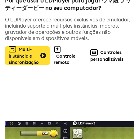
Por que usar o LDPlayer para jogar ウマ娘 プリ
この世界に生きるウマ娘の未来のレース結果は、まだ誰に
ティーダービー no seu computador?
もわからない。
彼女たちは走り続ける。瞳の先にあるゴールだけを目指し
O LDPlayer oferece recursos exclusivos de emulador,
てーー。
incluindo suporte a múltiplas instâncias, macros,
gravador de operações e outras funções não
disponíveis em dispositivos móveis.
◆様々な個性と魅力を持つ美少女「ウマ娘」をどう育て
るかはトレーナー次第！
Multi-
Controles
instância e
Controle
目指すは夢の大舞台！トレーナーとして担当するウマ娘と
personalizáveis
sincronização
remoto
目標とするレースでの勝利を目指し、日々トレーニングや
コミュニケーションを取りながら、二人三脚で夢を叶えま
しょう！
◆あの競走馬たちのドラマが甦る！
史実をモチーフに一人一人のストーリーが展開されます！
スペシャルウィーク(CV:和氣あず未)
サイレンススズカ(CV:高野麻里佳)
トウカイテイオー(CV: Machico)
オグリキャップ(CV:高柳知葉)