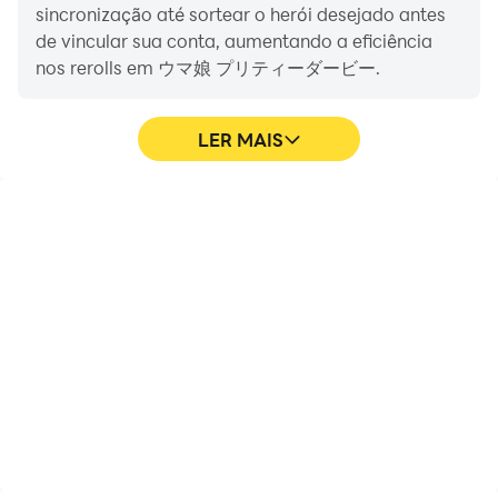
sincronização até sortear o herói desejado antes
de vincular sua conta, aumentando a eficiência
nos rerolls em ウマ娘 プリティーダービー.
LER MAIS
FPS alto
Gravador de video
Com o suporte para alta
Facilmente capture seu
FPS, os gráficos do jogo
desempenho e processo
ウマ娘 プリティーダービ
de jogo em ウマ娘 プリテ
ー são mais suaves e as
ィーダービー, ajudando a
ações são mais fluidas,
aprender e melhorar as
melhorando a
técnicas de condução, ou
experiência visual e a
compartilhar
imersão de jogar ウマ娘
experiências e
プリティーダービー.
conquistas de jogo com
outros jogadores.