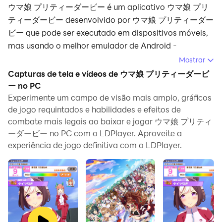
ウマ娘 プリティーダービー é um aplicativo ウマ娘 プリ
ティーダービー desenvolvido por ウマ娘 プリティーダー
ビー que pode ser executado em dispositivos móveis,
mas usando o melhor emulador de Android -
LDPlayer, você pode baixar e jogar ウマ娘 プリティー
Mostrar
ダービー no seu computador.
Capturas de tela e vídeos de ウマ娘 プリティーダービ
ー no PC
Ao executar ウマ娘 プリティーダービー no seu
Experimente um campo de visão mais amplo, gráficos
computador, você pode navegar claramente em uma
de jogo requintados e habilidades e efeitos de
tela maior, e controlar o aplicativo com o mouse e o
combate mais legais ao baixar e jogar ウマ娘 プリティ
teclado é muito mais rápido do que com o teclado de
ーダービー no PC com o LDPlayer. Aproveite a
toque, e você nunca terá que se preocupar com a
experiência de jogo definitiva com o LDPlayer.
bateria do seu dispositivo.
Com as funções de múltiplas instâncias e
sincronizador, você pode até executar vários
aplicativos e contas no seu PC.