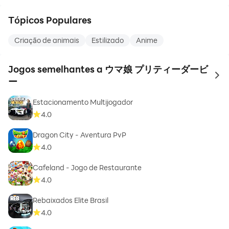
Tópicos Populares
Criação de animais
Estilizado
Anime
Jogos semelhantes a ウマ娘 プリティーダービ
to 
ー
Estacionamento Multijogador
4.0
Dragon City - Aventura PvP
4.0
Cafeland - Jogo de Restaurante
4.0
Rebaixados Elite Brasil
4.0