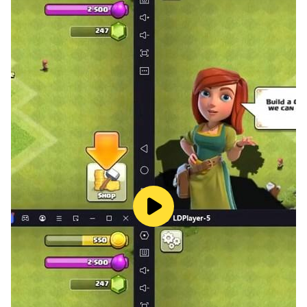
ゴールドシップ(CV:上田瞳）
ウオッカ(CV:大橋彩香)
ダイワスカーレット(CV:木村千咲)
メジロマックイーン(CV:大西沙織)
シンボリルドルフ(CV:田所あずさ)
ライスシャワー(CV:石見舞菜香)
ハルウララ(CV:首藤志奈)
ナイスネイチャ(CV: 前田佳織里)
など歴史に名を残す名馬たちが多数登場！
60人以上のウマ娘たちがあなたを待っています！
◆ハイクオリティな3Dが生み出す迫力のレースと圧巻の
ライブ演出！
最大18人のウマ娘が1着を目指してレースに挑みます！本
物さながらの臨場感溢れる実況とともに担当ウマ娘の勝利
を見届けましょう！
さらに、レースに勝ったウマ娘に待つのは「ウイニングラ