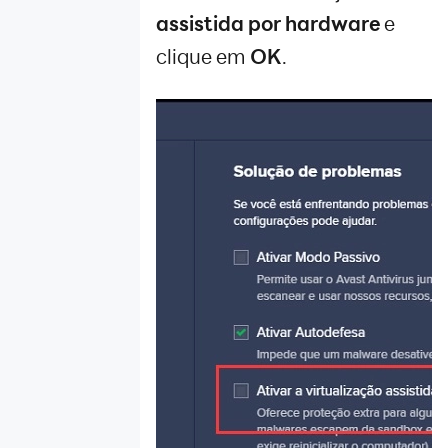
problema de
assistida por hardware
e
LDPlayer
clique em
OK
.
Desempenho
de RAM
Suporte
Avançado