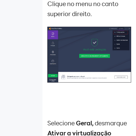
Jogue jogo
Clique no menu no canto
com alto fps
superior direito.
Desempenho
de gráfico
Guia de
função de
emulador
Desempenho
de CPU e
RAM
Desempenho
de RAM e a
CPU
Notificações
de LDPlayer
Atalho de
jogo ou
Selecione
Geral
,
desmarque
aplicativo
Resolver
Ativar a virtualização