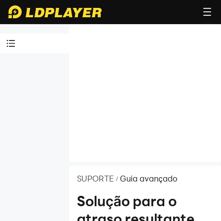
Tutoriais
em vídeo
Guia para
iniciantes
Problema
comum
Guia
avançado
SUPORTE
Guia avançado
/
Introdução
Solução para o
de VT
atraso resultante
Como