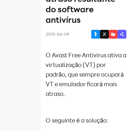
atualizar o
do software
driver
antivírus
gráfico?
Problema de
software
2019-04-09
antivírus
Solução de
O Avast Free Antivirus ativa a
problema de
emulador
virtualização (VT) por
Atualização
padrão, que sempre ocupará
KB4100347
de Windows
VT e emulador ficará mais
10
atraso.
Desempenho
de RAM e a
CPU
Desempenho
O seguinte é a solução:
de gráfico