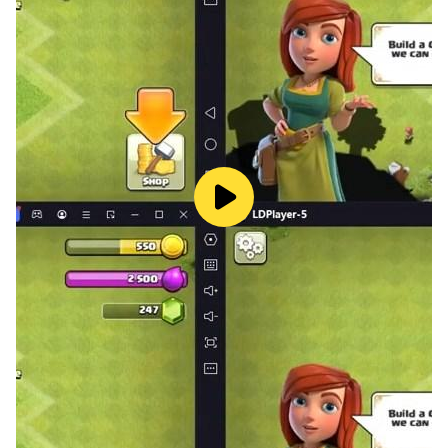
históricos.
• Aprenda estratégia de guerra e fortaleça a sua
Nação!
NOVOS EVENTOS!
• Alcance objetivos em contrarrelógio baseados em
eventos históricos reais.
• Colecione prêmios raros para a evolução da sua
Nação e conquista mundial!
DESDE A IDADE DA PEDRA À ERA DA INFORMAÇÃO
• Lidere uma colónia de caçadores-recoletores na sua
demanda desde o início da civilização à era moderna.
• Construa uma civilização pequena até ser uma
metrópole.
• Faça nascer Maravilhas do Mundo, incluindo
monumentos famosos como as Pirâmides do Egito e