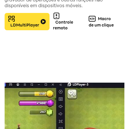
disponíveis em dispositivos móveis.
Combata inimigos como uma das oito nações e faça
Macro
campanhas históricas. Cada civilizações, desde os
Controle
LDMultiPlayer
de um clique
remoto
romanos aos japoneses, têm forces especiais e
unidades únicas. Construa o seu exército para a
guerra e teste a sua coragem com combates PvP, ou
forme alianças.
Faça a guerra, construa impérios e embarque em
jornadas históricas de conquista! Baixe hoje
DomiNations!
FUNCIONALIDADES DOMINATIONS:
GRANDES LÍDERES!
• Na nova Universidade, aprenda de Leonardo Da
Vinci, Catarina a Grande, Rei Sejong e outros líderes