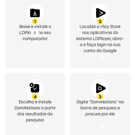
• Conquiste o globo num Guerra Mundial e fique com
os despojos!
1
2
Baixe e instale o
Localize a Play Store
Construa uma das maiores civilizações históricas e
LDPlayer no seu
nos aplicativos do
desenvolva uma estratégia de batalha para
computador
sistema LDPlayer, abra-
a e faça login na sua
conquistar os seus oponentes. Faça alianças para a
conta do Google
conquista mundial em DomiNations!
Baixe hoje e comece a construir a sua Nação!
Aviso de uso de permissão de aplicativo:
Solicitamos permissões de acesso para fornecer
4
3
serviços conforme abaixo
Escolha e instale
Digite "DomiNations" na
DomiNations a partir
barra de pesquisa e
• ID do dispositivo e chamadas telefônicas: identifica a
dos resultados da
procure por ele
relação entre o dispositivo e a base
pesquisa
• Ler, gravar em armazenamento externo: Capturar
capturas de tela compartilhadas com a equipe de