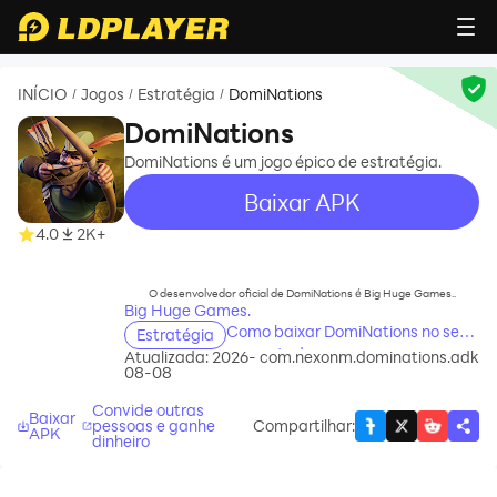
INÍCIO
Jogos
Estratégia
DomiNations
/
/
/
DomiNations
DomiNations é um jogo épico de estratégia.
Baixar APK
4.0
2K+
recommend
O desenvolvedor oficial de DomiNations é Big Huge Games..
Big Huge Games.
Como baixar DomiNations no seu
Estratégia
computador
Atualizada: 2026-
com.nexonm.dominations.adk
08-08
Convide outras
Baixar
pessoas e ganhe
Compartilhar
:
APK
dinheiro