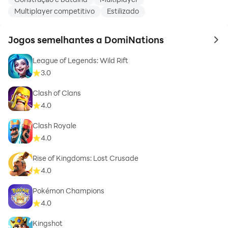
Multiplayer competitivo
Estilizado
Jogos semelhantes a DomiNations
to 
League of Legends: Wild Rift
3.0
Clash of Clans
4.0
Clash Royale
4.0
Rise of Kingdoms: Lost Crusade
4.0
Pokémon Champions
4.0
Kingshot