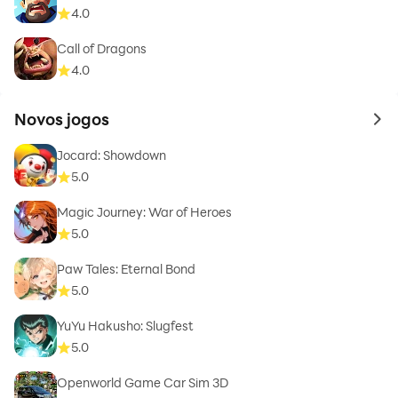
4.0
Call of Dragons
4.0
Novos jogos
to 
Jocard: Showdown
5.0
Magic Journey: War of Heroes
5.0
Paw Tales: Eternal Bond
5.0
YuYu Hakusho: Slugfest
5.0
Openworld Game Car Sim 3D