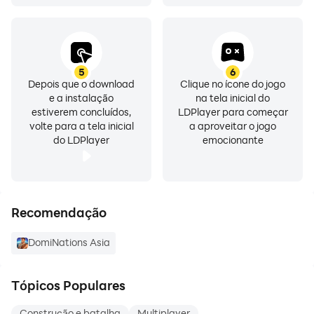
atendimento ao cliente
Política de Privacidade:
https://bighugegames.com/privacy-policy/
5
6
Depois que o download
Clique no ícone do jogo
e a instalação
na tela inicial do
Termos de Serviço:
estiverem concluídos,
LDPlayer para começar
https://bighugegames.com/terms-of-use/
volte para a tela inicial
a aproveitar o jogo
do LDPlayer
emocionante
Recomendação
DomiNations Asia
Tópicos Populares
Construção e batalha
Multiplayer