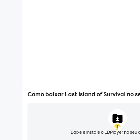
FPS alto
Com o suporte para alta FPS, os gráficos do jogo La
suaves e as ações são mais fluidas, melhorando a ex
jogar Last Island of Survi
Como baixar Last Island of Survival no 
1
Baixe e instale o LDPlayer no se