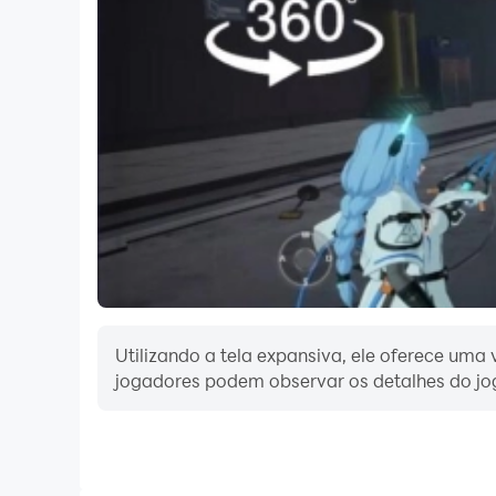
Último sobrevivente
Sendo um jogo apenas multiplayer, os jogador
completa com armas primitivas e armas de fogo
Junte-se a uma clã ou seja um lobo solitário. L
invencível e defenda-a com seu clã. As oportun
Suporte ao Jogador
lastdayrulessurvival@gmail.com
Nos siga em https://www.facebook.com/LastD
Utilizando a tela expansiva, ele oferece uma
jogadores podem observar os detalhes do jog