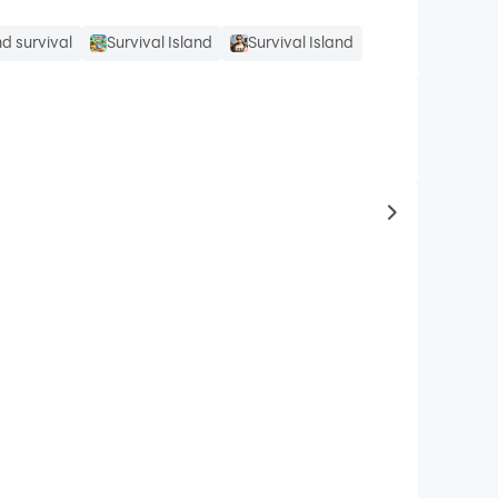
nd survival
Survival Island
Survival Island
to same typ