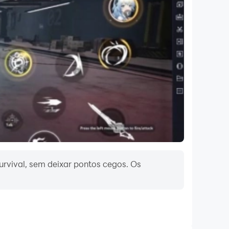
 combate PVP (Jogador contra Jogador) é
u encontre aquelas cobertas de ferrugem.
 itens valiosos deles. Construa uma fortaleza
: sobreviver.
urvival, sem deixar pontos cegos. Os