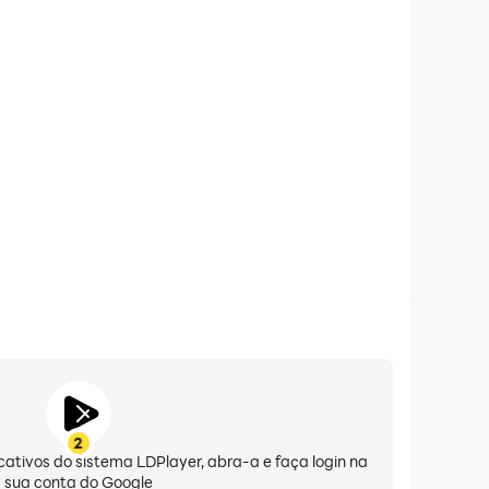
til prolongada da bateria
 Survival no seu computador, você não precisa se
bateria baixa ou superaquecimento do dispositivo.
ara jogar pelo tempo que desejar.
2
icativos do sistema LDPlayer, abra-a e faça login na
sua conta do Google