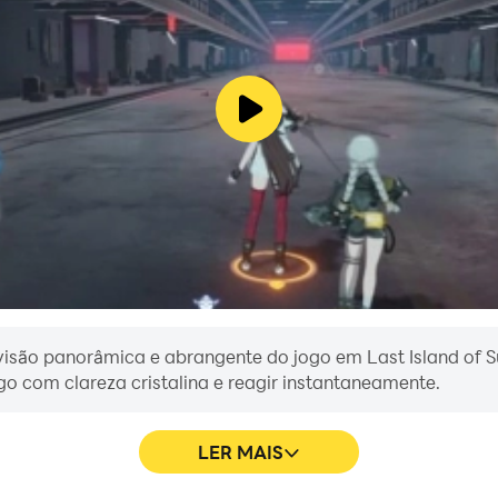
es batalham um contra o outro no mundo do Last Island. O
. Esteja pronto para lutar! Crie várias armas poderosas o
ute por sua vida ou morra. Invada os fortes inimigos e roube
idades são vastas. É um mundo aberto com o único objetivo
ayRules/
 visão panorâmica e abrangente do jogo em Last Island of S
o com clareza cristalina e reagir instantaneamente.
LER MAIS