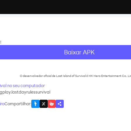
!
Baixar APK
O desenvolvedor oficial de Last Island of Survival é HK Hero Entertainment Co., Li
vival no seu computador
play.lastdayrulessurvival
iro
Compartilhar
: