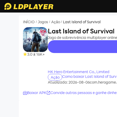
INÍCIO
Jogos
Ação
Last Island of Survival
/
/
/
Last Island of Survival
Jogo de sobrevivência multiplayer online
3.0
16K+
recommend
HK Hero Entertainment Co., Limited
Como baixar Last Island of Sur
Ação
Atualizada: 2026-08-06
com.herogame.g
Baixar APK
Convide outras pessoas e ganhe dinhe