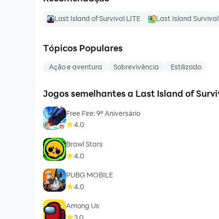
Last Island of Survival LITE
Last Island Survival
Tópicos Populares
Ação e aventura
Sobrevivência
Estilizado
Jogos semelhantes a Last Island of Survi
Free Fire: 9º Aniversário
4.0
Brawl Stars
4.0
PUBG MOBILE
4.0
Among Us
3.0