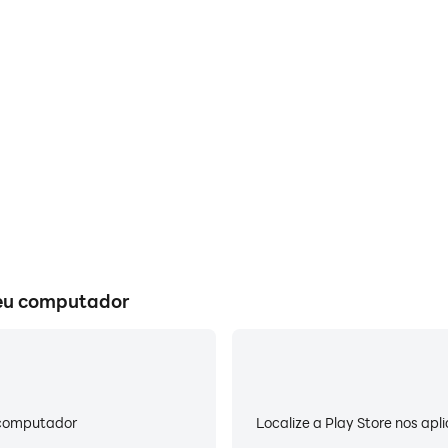
Vida ú
st Island of Survival são mais
Ao executar Last Island of
periência visual e a imersão de
preocupar com problemas de 
val.
Aproveite p
seu computador
u computador
Localize a Play Store nos apl